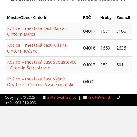
Mesto/Obec - Cintorín
PSČ
Hroby
Zosnulí
Košice – mestská časť Barca -
04017
1631
3186
Cintorín Barca
Košice – mestská časť Krásna -
04018
1653
2636
Cintorín Krásna
Košice – mestská časť Šebastovce
04017
352
501
- Cintorín Šebastovce
Košice – mestská časť Vyšné
04001
-
-
Opátske - Cintorín Vyšne opátske
Copyright © 2025 |
3W Slovakia s.r.o.
|
info@3wsk.sk
|
+421 903 210 053