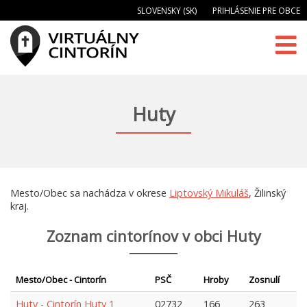
SLOVENSKY (SK)
PRIHLÁSENIE PRE OBCE
Huty
Mesto/Obec sa nachádza v okrese
Liptovský Mikuláš
, Žilinský
kraj.
Zoznam cintorínov v obci Huty
Mesto/Obec - Cintorín
PSČ
Hroby
Zosnulí
Huty - Cintorín Huty 1
02732
166
263