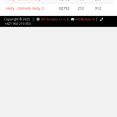
Huty - Cintorín Huty 2
02732
212
312
Copyright © 2025 |
3W Slovakia s.r.o.
|
info@3wsk.sk
|
+421 903 210 053