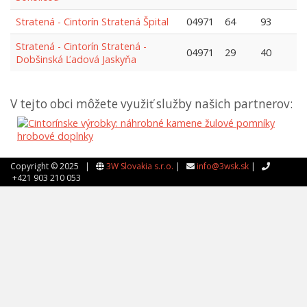
Stratená - Cintorín Stratená Špital
04971
64
93
Stratená - Cintorín Stratená -
04971
29
40
Dobšinská Ľadová Jaskyňa
V tejto obci môžete využiť služby našich partnerov:
Copyright © 2025 |
3W Slovakia s.r.o.
|
info@3wsk.sk
|
+421 903 210 053