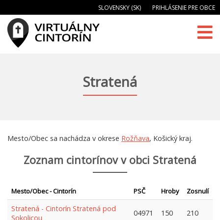
SLOVENSKY (SK)
PRIHLÁSENIE PRE OBCE
Stratená
Mesto/Obec sa nachádza v okrese
Rožňava
, Košický kraj.
Zoznam cintorínov v obci Stratená
Mesto/Obec - Cintorín
PSČ
Hroby
Zosnulí
Stratená - Cintorín Stratená pod
04971
150
210
Sokolicou