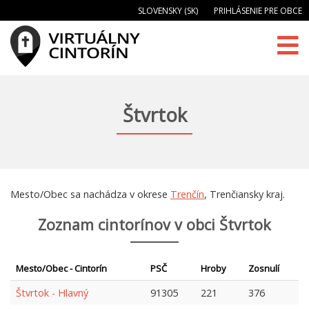
SLOVENSKY (SK)
PRIHLÁSENIE PRE OBCE
Štvrtok
Mesto/Obec sa nachádza v okrese
Trenčín
, Trenčiansky kraj.
Zoznam cintorínov v obci Štvrtok
Mesto/Obec - Cintorín
PSČ
Hroby
Zosnulí
Štvrtok - Hlavný
91305
221
376