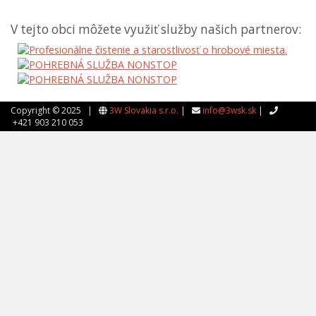
V tejto obci môžete využiť služby našich partnerov:
Copyright © 2025 |
3W Slovakia s.r.o.
|
info@3wsk.sk
|
+421 903 210 053