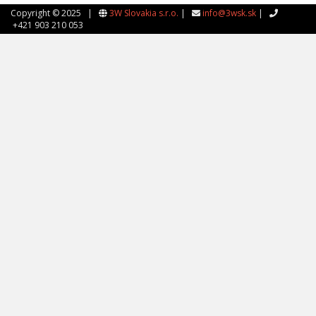
Copyright © 2025 |
3W Slovakia s.r.o.
|
info@3wsk.sk
|
+421 903 210 053