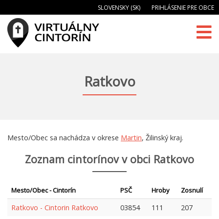
SLOVENSKY (SK)
PRIHLÁSENIE PRE OBCE
Ratkovo
Mesto/Obec sa nachádza v okrese
Martin
, Žilinský kraj.
Zoznam cintorínov v obci Ratkovo
Mesto/Obec - Cintorín
PSČ
Hroby
Zosnulí
Ratkovo - Cintorin Ratkovo
03854
111
207