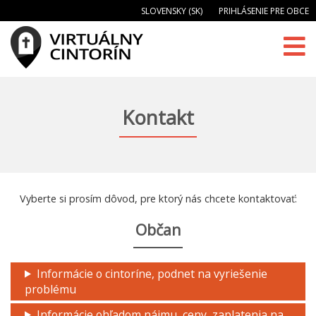
SLOVENSKY (SK)
PRIHLÁSENIE PRE OBCE
Kontakt
Vyberte si prosím dôvod, pre ktorý nás chcete kontaktovať:
Občan
Informácie o cintoríne, podnet na vyriešenie
problému
Informácie ohľadom nájmu, ceny, zaplatenia na