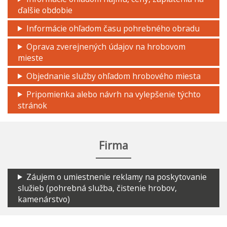
ďalšie obdobie
Informácie ohľadom času pohrebného obradu
Oprava zverejnených údajov na hrobovom
mieste
Objednanie služby ohľadom hrobového miesta
Pripomienka alebo návrh na vylepšenie týchto
stránok
Firma
Záujem o umiestnenie reklamy na poskytovanie
služieb (pohrebná služba, čistenie hrobov,
kamenárstvo)