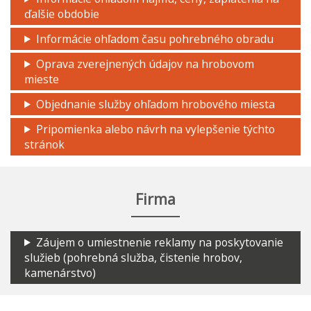
ďalšie obdobie
Informácie ohľadom času pohrebného obradu
Oprava zverejnených údajov na hrobovom
mieste
Objednanie služby ohľadom hrobového miesta
Pripomienka alebo návrh na vylepšenie týchto
stránok
Firma
Záujem o umiestnenie reklamy na poskytovanie
služieb (pohrebná služba, čistenie hrobov,
kamenárstvo)