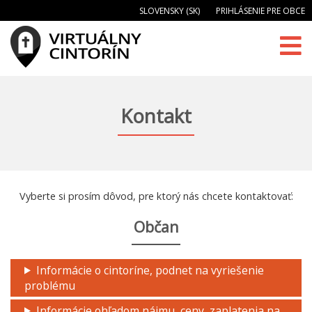
SLOVENSKY (SK)
PRIHLÁSENIE PRE OBCE
Kontakt
Vyberte si prosím dôvod, pre ktorý nás chcete kontaktovať:
Občan
Informácie o cintoríne, podnet na vyriešenie
problému
Informácie ohľadom nájmu, ceny, zaplatenia na