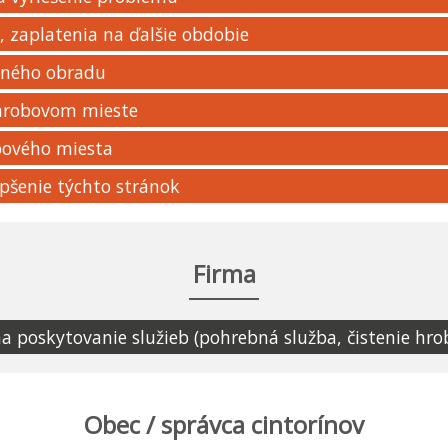
 zaplatenia na ďalšie obdobie
bného obradu
 hrobovom mieste
bového miesta
pšenie týchto stránok
Firma
 poskytovanie služieb (pohrebná služba, čistenie hr
Obec / správca cintorínov