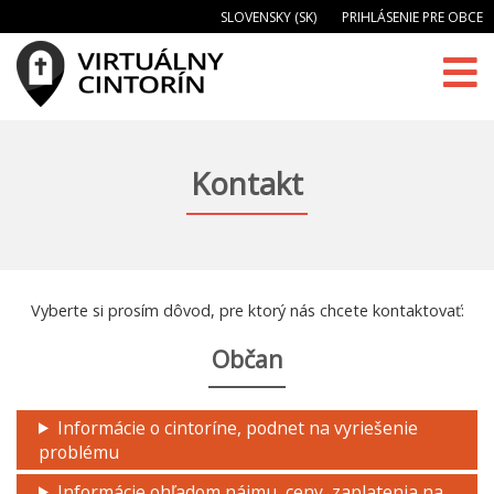
SLOVENSKY (SK)
PRIHLÁSENIE PRE OBCE
Kontakt
Vyberte si prosím dôvod, pre ktorý nás chcete kontaktovať:
Občan
Informácie o cintoríne, podnet na vyriešenie
problému
Informácie ohľadom nájmu, ceny, zaplatenia na