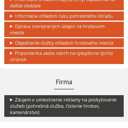
ďalšie obdobie
Informácie ohľadom času pohrebného obradu
Oprava zverejnených údajov na hrobovom
mieste
Objednanie služby ohľadom hrobového miesta
Pripomienka alebo návrh na vylepšenie týchto
stránok
Firma
Záujem o umiestnenie reklamy na poskytovanie
služieb (pohrebná služba, čistenie hrobov,
kamenárstvo)