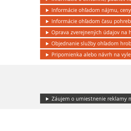
Informácie ohľadom nájmu, ceny,
Informácie ohľadom času pohre
Oprava zverejnených údajov na
Objednanie služby ohľadom hro
Pripomienka alebo návrh na vyle
Záujem o umiestnenie reklamy na