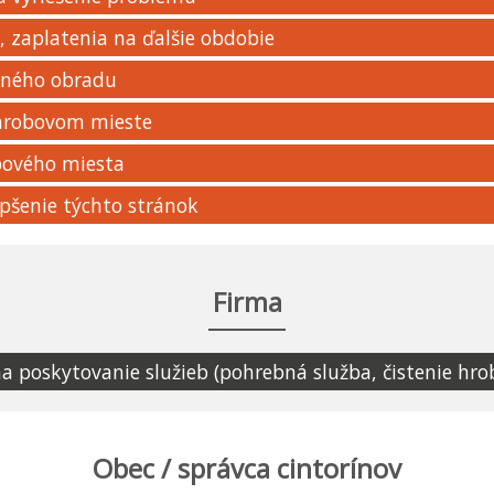
 zaplatenia na ďalšie obdobie
bného obradu
 hrobovom mieste
bového miesta
pšenie týchto stránok
Firma
 poskytovanie služieb (pohrebná služba, čistenie hr
Obec / správca cintorínov