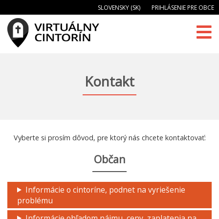
SLOVENSKY (SK)
PRIHLÁSENIE PRE OBCE
Kontakt
Vyberte si prosím dôvod, pre ktorý nás chcete kontaktovať:
Občan
Informácie o cintoríne, podnet na vyriešenie
problému
Informácie ohľadom nájmu, ceny, zaplatenia na