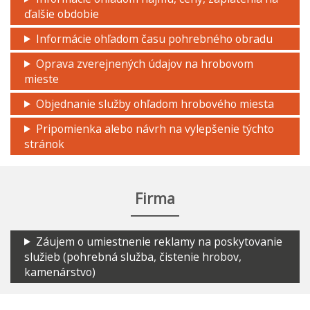
ďalšie obdobie
Informácie ohľadom času pohrebného obradu
Oprava zverejnených údajov na hrobovom
mieste
Objednanie služby ohľadom hrobového miesta
Pripomienka alebo návrh na vylepšenie týchto
stránok
Firma
Záujem o umiestnenie reklamy na poskytovanie
služieb (pohrebná služba, čistenie hrobov,
kamenárstvo)