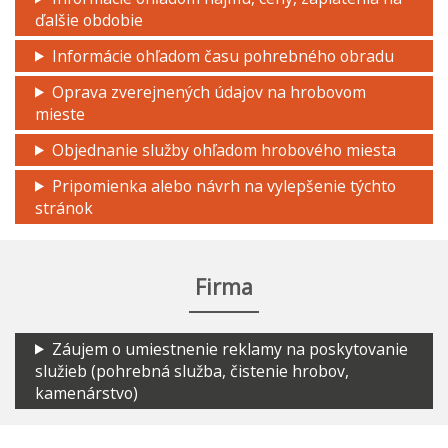
ďalšie obdobie
Informácie ohľadom času pohrebného obradu
Oprava zverejnených údajov na hrobovom
mieste
Objednanie služby ohľadom hrobového miesta
Pripomienka alebo návrh na vylepšenie týchto
stránok
Firma
Záujem o umiestnenie reklamy na poskytovanie
služieb (pohrebná služba, čistenie hrobov,
kamenárstvo)