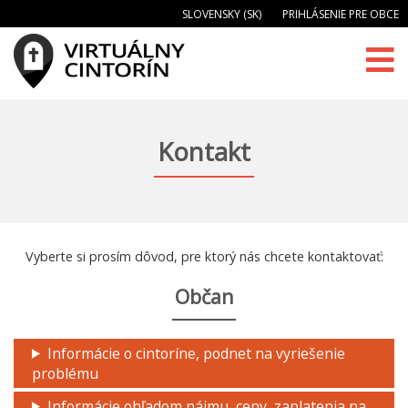
SLOVENSKY (SK)
PRIHLÁSENIE PRE OBCE
Kontakt
Vyberte si prosím dôvod, pre ktorý nás chcete kontaktovať:
Občan
Informácie o cintoríne, podnet na vyriešenie
problému
Informácie ohľadom nájmu, ceny, zaplatenia na