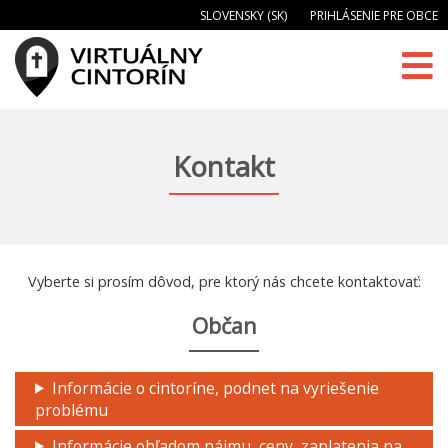
SLOVENSKY (SK)
PRIHLÁSENIE PRE OBCE
Kontakt
Vyberte si prosím dôvod, pre ktorý nás chcete kontaktovať:
Občan
Informácie o cintoríne, podnet na vyriešenie
problému
Informácie ohľadom nájmu, ceny, zaplatenia na