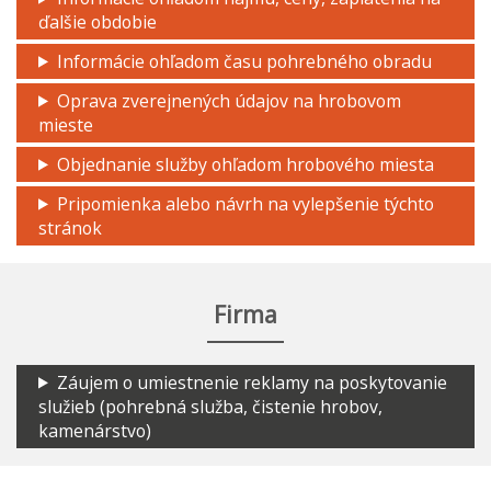
ďalšie obdobie
Informácie ohľadom času pohrebného obradu
Oprava zverejnených údajov na hrobovom
mieste
Objednanie služby ohľadom hrobového miesta
Pripomienka alebo návrh na vylepšenie týchto
stránok
Firma
Záujem o umiestnenie reklamy na poskytovanie
služieb (pohrebná služba, čistenie hrobov,
kamenárstvo)