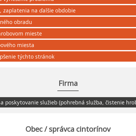
 zaplatenia na ďalšie obdobie
bného obradu
 hrobovom mieste
bového miesta
pšenie týchto stránok
Firma
 poskytovanie služieb (pohrebná služba, čistenie hr
Obec / správca cintorínov