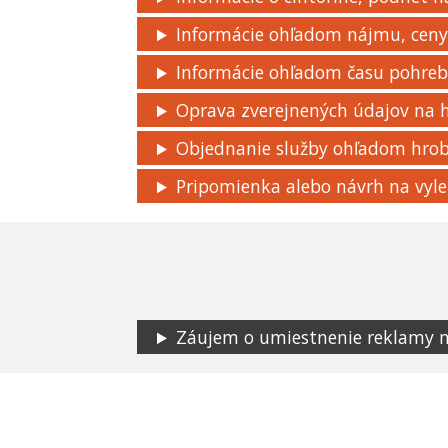
Informácie ohľadom nájmu, ceny,
Informácie ohľadom času pohre
Oprava zverejnených údajov na
Objednanie služby ohľadom hro
Pripomienka alebo návrh na vyle
Záujem o umiestnenie reklamy na