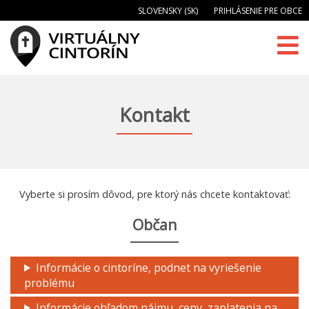
SLOVENSKY (SK)
PRIHLÁSENIE PRE OBCE
Kontakt
Vyberte si prosím dôvod, pre ktorý nás chcete kontaktovať:
Občan
Informácie o cintoríne, podnet na vyriešenie
problému
Informácie ohľadom nájmu, ceny, zaplatenia na