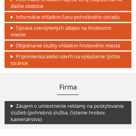
ďalšie obdobie
Informácie ohľadom času pohrebného obradu
Oprava zverejnených údajov na hrobovom
mieste
Objednanie služby ohľadom hrobového miesta
Pripomienka alebo návrh na vylepšenie týchto
stránok
Firma
Záujem o umiestnenie reklamy na poskytovanie
služieb (pohrebná služba, čistenie hrobov,
kamenárstvo)