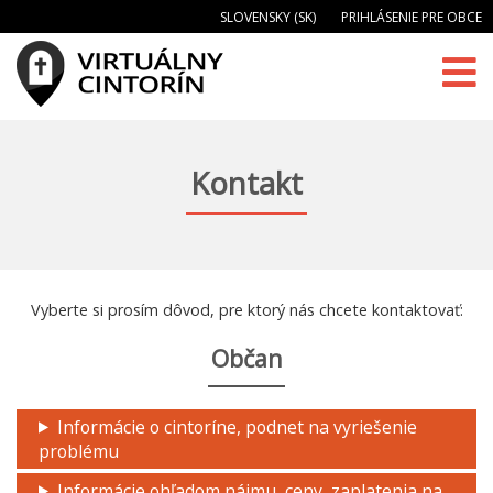
SLOVENSKY (SK)
PRIHLÁSENIE PRE OBCE
Kontakt
Vyberte si prosím dôvod, pre ktorý nás chcete kontaktovať:
Občan
Informácie o cintoríne, podnet na vyriešenie
problému
Informácie ohľadom nájmu, ceny, zaplatenia na