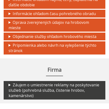
ďalšie obdobie
Informácie ohľadom času pohrebného obradu
Oprava zverejnených údajov na hrobovom
mieste
Objednanie služby ohľadom hrobového miesta
Pripomienka alebo návrh na vylepšenie týchto
stránok
Firma
Záujem o umiestnenie reklamy na poskytovanie
služieb (pohrebná služba, čistenie hrobov,
kamenárstvo)