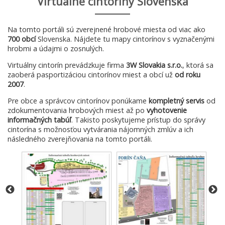
Virtuálne cintoríny Slovenska
Na tomto portáli sú zverejnené hrobové miesta od viac ako
700 obcí
Slovenska. Nájdete tu mapy cintorínov s vyznačenými
hrobmi a údajmi o zosnulých.
Virtuálny cintorín prevádzkuje firma
3W Slovakia s.r.o.
, ktorá sa
zaoberá pasportizáciou cintorínov miest a obcí už
od roku
2007
.
Pre obce a správcov cintorínov ponúkame
kompletný servis
od
zdokumentovania hrobových miest až po
vyhotovenie
informačných tabúľ
. Takisto poskytujeme prístup do správy
cintorína s možnosťou vytvárania nájomných zmlúv a ich
následného zverejňovania na tomto portáli.