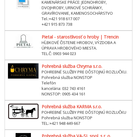
KAMENÁRSKE PRÁCE: JEDNOHROBY,
DVOJHROBY, URNOVÉ SCHRÁNKY,
GRAVÍROVANIE, KAMENOSOCHÁRSTVO
Tel.:+421 918 617 007
+421 915 873 738
Pietal - starostlivosť o hroby | Trencin
HĹBKOVÉ ČISTENIE HROBOV, VÝZDOBA A
ÚPRAVA HROBOVÉHO MIESTA.
TEL.Č: 0903 944 023
Pohrebná služba Chryma s.r.o.
POHREBNÉ SLUŽBY PRE DÔSTOJNÚ ROZLUČKU.
Pohrebná služba NONSTOP
Telefón
kancelária: 032 743 4161
NONSTOP: 0905 434 161
Pohrebná služba KARMA s.r.o.
POHREBNÉ SLUŽBY PRE DÔSTOJNÚ ROZLUČKU
Pohrebná služba NONSTOP
TEL.:+421 948 449 667
Pohrebná služba VA-SI, spol. s r. o.