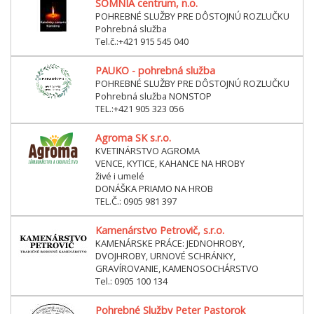
SOMNIA centrum, n.o.
POHREBNÉ SLUŽBY PRE DÔSTOJNÚ ROZLUČKU
Pohrebná služba
Tel.č.:+421 915 545 040
PAUKO - pohrebná služba
POHREBNÉ SLUŽBY PRE DÔSTOJNÚ ROZLUČKU
Pohrebná služba NONSTOP
TEL.:+421 905 323 056
Agroma SK s.r.o.
KVETINÁRSTVO AGROMA
VENCE, KYTICE, KAHANCE NA HROBY
živé i umelé
DONÁŠKA PRIAMO NA HROB
TEL.Č.: 0905 981 397
Kamenárstvo Petrovič, s.r.o.
KAMENÁRSKE PRÁCE: JEDNOHROBY,
DVOJHROBY, URNOVÉ SCHRÁNKY,
GRAVÍROVANIE, KAMENOSOCHÁRSTVO
Tel.: 0905 100 134
Pohrebné Služby Peter Pastorok