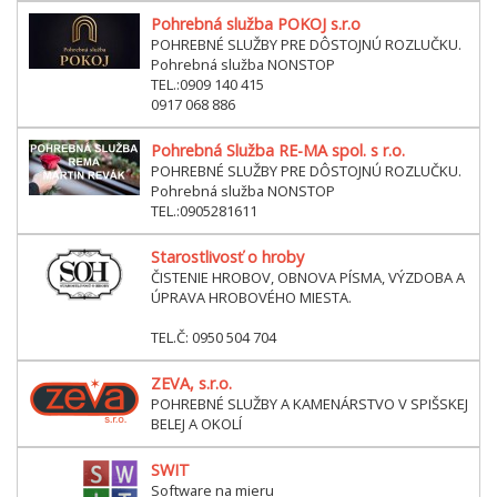
Pohrebná služba POKOJ s.r.o
POHREBNÉ SLUŽBY PRE DÔSTOJNÚ ROZLUČKU.
Pohrebná služba NONSTOP
TEL.:0909 140 415
0917 068 886
Pohrebná Služba RE-MA spol. s r.o.
POHREBNÉ SLUŽBY PRE DÔSTOJNÚ ROZLUČKU.
Pohrebná služba NONSTOP
TEL.:0905281611
Starostlivosť o hroby
ČISTENIE HROBOV, OBNOVA PÍSMA, VÝZDOBA A
ÚPRAVA HROBOVÉHO MIESTA.
TEL.Č: 0950 504 704
ZEVA, s.r.o.
POHREBNÉ SLUŽBY A KAMENÁRSTVO V SPIŠSKEJ
BELEJ A OKOLÍ
SWIT
Software na mieru