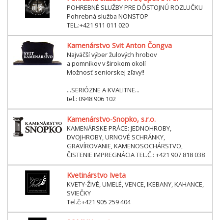
POHREBNÉ SLUŽBY PRE DÔSTOJNÚ ROZLUČKU
Pohrebná služba NONSTOP
TEL.:+421 911 011 020
Kamenárstvo Svit Anton Čongva
Najväčší výber žulových hrobov
a pomníkov v širokom okolí
Možnosť seniorskej zľavy!!
...SERIÓZNE A KVALITNE...
tel.: 0948 906 102
Kamenárstvo-Snopko, s.r.o.
KAMENÁRSKE PRÁCE: JEDNOHROBY,
DVOJHROBY, URNOVÉ SCHRÁNKY,
GRAVÍROVANIE, KAMENOSOCHÁRSTVO,
ČISTENIE IMPREGNÁCIA TEL.Č.: +421 907 818 038
Kvetinárstvo Iveta
KVETY-ŽIVÉ, UMELÉ, VENCE, IKEBANY, KAHANCE,
SVIEČKY
Tel.č:+421 905 259 404