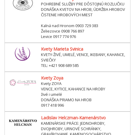
POHREBNÉ SLUŽBY PRE DÔSTOJNÚ ROZLUČKU
DONÁŠKA KVETOV NA HROB, ÚDRŽBA HROBOV
ČISTENIE HROBOVÝCH MIEST
Kalná nad Hronom 0903 729 383
Želiezovce 0908 766 897
Levice 0917 774 976
Kvety Marieta Svinica
KVETY-ŽIVÉ, UMELÉ, VENCE, IKEBANY, KAHANCE,
SVIEČKY
TEL: +421 908 689 585
Kvety Zoya
Kvety ZOYA
VENCE, KYTICE, KAHANCE NA HROBY
živé i umelé
DONÁŠKA PRIAMO NA HROB
0917 418 996
Ladislav Helczman-Kamenárstvo
KAMENÁRSKE PRÁCE: JEDNOHROBY,
DVOJHROBY, URNOVÉ SCHRÁNKY,
GRAVÍROVANIE, KAMENOSOCHÁRSTVO