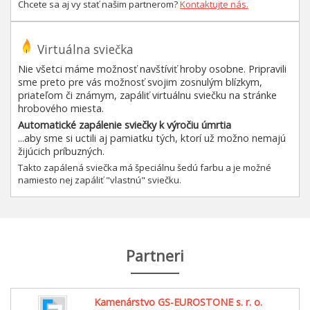
Chcete sa aj vy stať našim partnerom?
Kontaktujte nás.
Virtuálna sviečka
Nie všetci máme možnosť navštíviť hroby osobne. Pripravili
sme preto pre vás možnosť svojim zosnulým blízkym,
priateľom či známym, zapáliť virtuálnu sviečku na stránke
hrobového miesta.
Automatické zapálenie sviečky k výročiu úmrtia
...aby sme si uctili aj pamiatku tých, ktorí už možno nemajú
žijúcich príbuzných.
Takto zapálená sviečka má špeciálnu šedú farbu a je možné
namiesto nej zapáliť "vlastnú" sviečku.
Partneri
Kamenárstvo GS-EUROSTONE s. r. o.