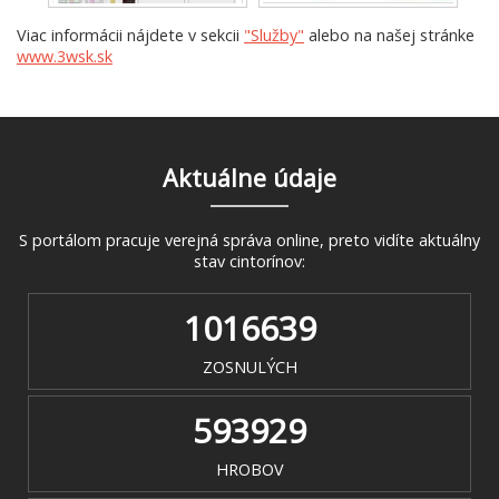
Viac informácii nájdete v sekcii
"Služby"
alebo na našej stránke
www.3wsk.sk
Aktuálne údaje
S portálom pracuje verejná správa online, preto vidíte aktuálny
stav cintorínov:
1016639
ZOSNULÝCH
593929
HROBOV