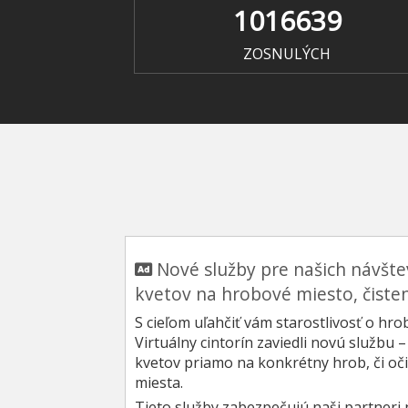
1016639
ZOSNULÝCH
Nové služby pre našich návšt
kvetov na hrobové miesto, čiste
S cieľom uľahčiť vám starostlivosť o hr
Virtuálny cintorín zaviedli novú služb
kvetov priamo na konkrétny hrob, či oč
miesta.
Tieto služby zabezpečujú naši partneri