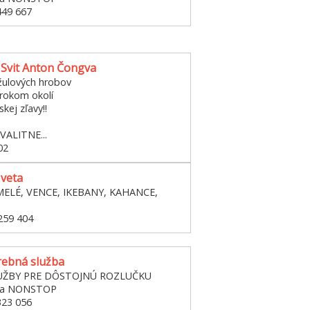
449 667
Svit Anton Čongva
žulových hrobov
irokom okolí
kej zľavy!!
VALITNE...
02
Iveta
MELÉ, VENCE, IKEBANY, KAHANCE,
259 404
ebná služba
UŽBY PRE DÔSTOJNÚ ROZLUČKU
žba NONSTOP
323 056