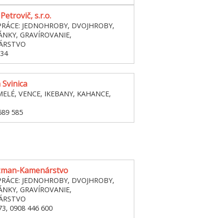
etrovič, s.r.o.
RÁCE: JEDNOHROBY, DVOJHROBY,
NKY, GRAVÍROVANIE,
ÁRSTVO
134
 Svinica
MELÉ, VENCE, IKEBANY, KAHANCE,
689 585
czman-Kamenárstvo
RÁCE: JEDNOHROBY, DVOJHROBY,
NKY, GRAVÍROVANIE,
ÁRSTVO
73, 0908 446 600