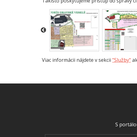
Takisto poskytujeme prístup do správy c
Viac informácii nájdete v sekcii
"Služby"
al
S portálo