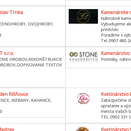
slav Trnka
Kamenárske s
Náhrobné kame
JEDNOHROBY, DVOJHROBY,
Vybudujeme ale
predstáv.
8
Poradíme s výb
Tel.:0907 480 2
s.r.o.
Kamenárstvo 
NIE HROBOV,REKONŠTRUKCIE
Pomníky, náhr
ROBOV,DOPISOVANIE TEXTOV
rden Rišňovce
Kvetinárstvo
ENCE, IKEBANY, KAHANCE,
Zabezpečíme do
upratanie a vý
0
miesta Vašich b
TEL.:0902 331 
Medzev
Kvetinárstvo