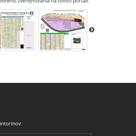
edného zverejňovania na tomto portáli.
intorínov: