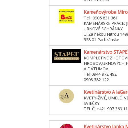
Kameňovýroba Miro
Tel.: 0905 831 361
KAMENÁRSKE PRÁCE: 
URNOVÉ SCHRÁNKY,
Ul.Za riekou Nitrou 149
958 01 Partizánske
Kamenárstvo STAPET 
KOMPLETNÉ ZHOTOVE
HROBOV,URNOVÝCH H
A DÁTUMOV.
Tel.:0944 972 492
0903 382 122
Kvetinárstvo A laGa
KVETY-ŽIVÉ, UMELÉ, V
SVIEČKY
TEL.Č: +421 907 369 11
Kvetinárstvo Janka 