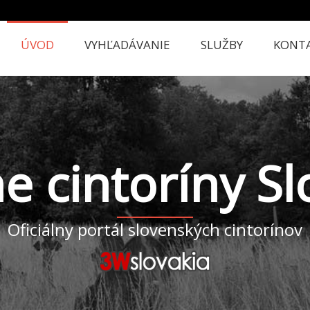
ÚVOD
VYHĽADÁVANIE
SLUŽBY
KONT
ne cintoríny S
Oficiálny portál slovenských cintorínov