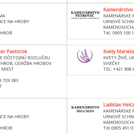
Kamenárstvo P
MA
KAMENÁRSKE P
NCE NA HROBY
URNOVÉ SCHRÁ
KAMENOSOCH
 HROB
Tel.: 0905 100 
ter Pastorok
Kvety Marieta
RE DÔSTOJNÚ ROZLUČKU
KVETY-ŽIVÉ, U
 HROB, ÚDRŽBA HROBOV
SVIEČKY
 MIEST
TEL: +421 908 
3 729 383
7
Ladislav Hel
KAMENÁRSKE P
NCE NA HROBY
URNOVÉ SCHRÁ
KAMENOSOCH
 HROB
Tel.:0905 451 0