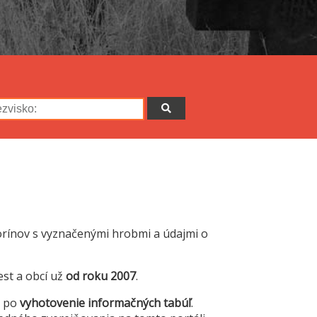
orínov s vyznačenými hrobmi a údajmi o
est a obcí už
od roku 2007
.
ž po
vyhotovenie informačných tabúľ
.