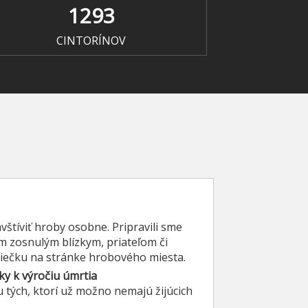
1293
CINTORÍNOV
štíviť hroby osobne. Pripravili sme
m zosnulým blízkym, priateľom či
viečku na stránke hrobového miesta.
ky k výročiu úmrtia
tku tých, ktorí už možno nemajú žijúcich