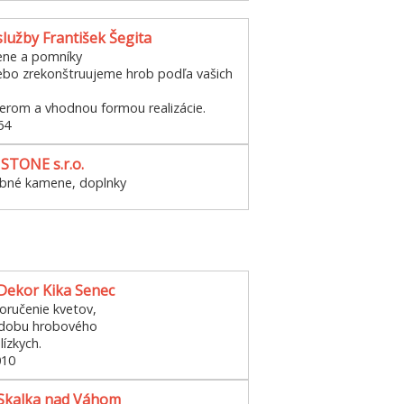
lužby František Šegita
ne a pomníky
bo zrekonštruujeme hrob podľa vašich
erom a vhodnou formou realizácie.
64
STONE s.r.o.
obné kamene, doplnky
 Dekor Kika Senec
ručenie kvetov,
zdobu hrobového
lízkych.
010
 Skalka nad Váhom