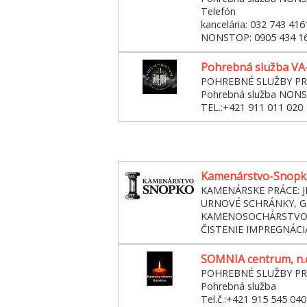
Telefón
kancelária: 032 743 416
NONSTOP: 0905 434 1
Pohrebná služba VA-SI
POHREBNÉ SLUŽBY P
Pohrebná služba NON
TEL.:+421 911 011 020
Kamenárstvo-Snopko,
KAMENÁRSKE PRÁCE: 
URNOVÉ SCHRÁNKY, G
KAMENOSOCHÁRSTVO
ČISTENIE IMPREGNÁCIA 
SOMNIA centrum, n.
POHREBNÉ SLUŽBY P
Pohrebná služba
Tel.č.:+421 915 545 040