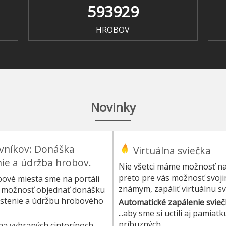
593929
HROBOV
Novinky
evníkov: Donáška
Virtuálna sviečka
nie a údržba hrobov.
Nie všetci máme možnosť nav
preto pre vás možnosť svoji
obové miesta sme na portáli
známym, zapáliť virtuálnu s
u – možnosť objednať donášku
istenie a údržbu hrobového
Automatické zapálenie svieč
...aby sme si uctili aj pamia
príbuzných.
 na vybraných cintorínoch