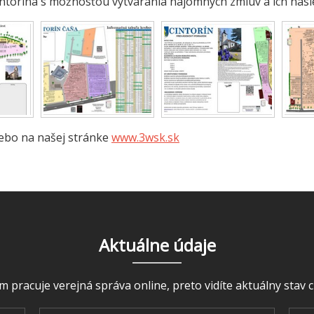
intorína s možnosťou vytvárania nájomných zmlúv a ich násl
ebo na našej stránke
www.3wsk.sk
Aktuálne údaje
m pracuje verejná správa online, preto vidíte aktuálny stav c