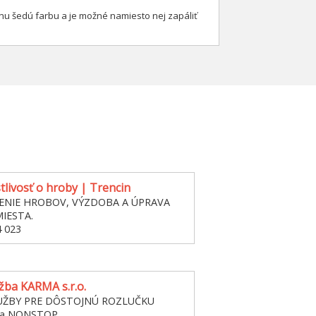
nu šedú farbu a je možné namiesto nej zapáliť
stlivosť o hroby | Trencin
ENIE HROBOV, VÝZDOBA A ÚPRAVA
IESTA.
4 023
žba KARMA s.r.o.
UŽBY PRE DÔSTOJNÚ ROZLUČKU
žba NONSTOP