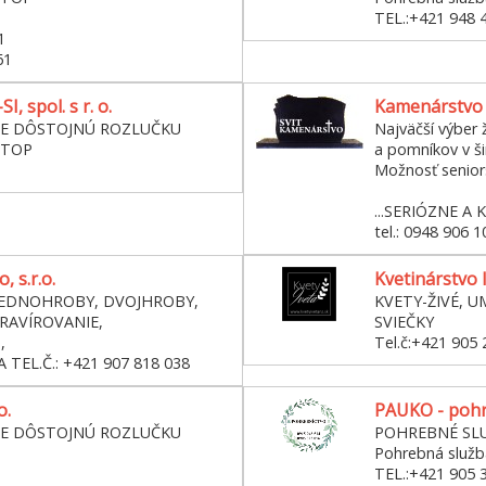
TEL.:+421 948 
1
61
, spol. s r. o.
Kamenárstvo 
RE DÔSTOJNÚ ROZLUČKU
Najväčší výber 
STOP
a pomníkov v š
Možnosť seniors
...SERIÓZNE A K
tel.: 0948 906 1
 s.r.o.
Kvetinárstvo 
JEDNOHROBY, DVOJHROBY,
KVETY-ŽIVÉ, U
RAVÍROVANIE,
SVIEČKY
,
Tel.č:+421 905 
TEL.Č.: +421 907 818 038
o.
PAUKO - pohr
RE DÔSTOJNÚ ROZLUČKU
POHREBNÉ SL
Pohrebná slu
TEL.:+421 905 