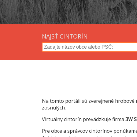
NÁJSŤ CINTORÍN
Na tomto portáli sú zverejnené hrobové 
zosnulých.
Virtuálny cintorín prevádzkuje firma
3W Sl
Pre obce a správcov cintorínov ponúkam