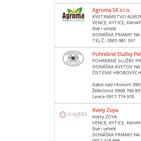
Agroma SK s.r.o.
KVETINÁRSTVO AGRO
VENCE, KYTICE, KAHA
živé i umelé
DONÁŠKA PRIAMO NA
TEL.Č.: 0905 981 397
Pohrebné Služby Pe
POHREBNÉ SLUŽBY P
DONÁŠKA KVETOV NA
ČISTENIE HROBOVÝCH
Kalná nad Hronom 090
Želiezovce 0908 766 89
Levice 0917 774 976
Kvety Zoya
Kvety ZOYA
VENCE, KYTICE, KAHA
živé i umelé
DONÁŠKA PRIAMO NA
0917 418 996