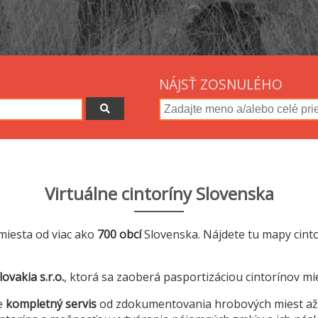
NÁJSŤ ZOSNULÉHO
Virtuálne cintoríny Slovenska
miesta od viac ako
700 obcí
Slovenska. Nájdete tu mapy cint
ovakia s.r.o.
, ktorá sa zaoberá pasportizáciou cintorínov mi
e
kompletný servis
od zdokumentovania hrobových miest a