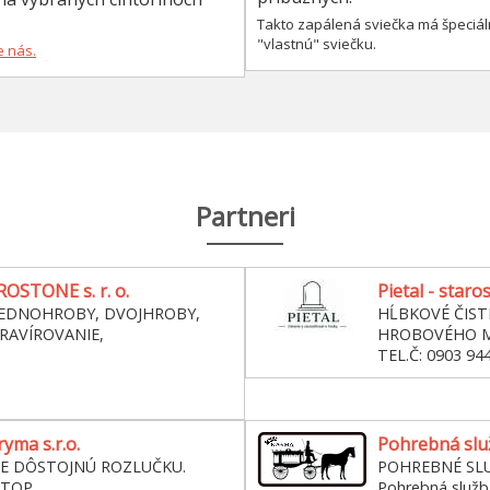
Takto zapálená sviečka má špeciál
"vlastnú" sviečku.
e nás.
Partneri
OSTONE s. r. o.
Pietal - staro
JEDNOHROBY, DVOJHROBY,
HĹBKOVÉ ČIST
RAVÍROVANIE,
HROBOVÉHO M
O
TEL.Č: 0903 94
yma s.r.o.
Pohrebná slu
E DÔSTOJNÚ ROZLUČKU.
POHREBNÉ SL
STOP
Pohrebná slu