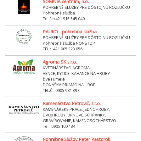
SOMNIA centrum, n.o.
POHREBNÉ SLUŽBY PRE DÔSTOJNÚ ROZLUČKU
Pohrebná služba
Tel.č.:+421 915 545 040
PAUKO - pohrebná služba
POHREBNÉ SLUŽBY PRE DÔSTOJNÚ ROZLUČKU
Pohrebná služba NONSTOP
TEL.:+421 905 323 056
Agroma SK s.r.o.
KVETINÁRSTVO AGROMA
VENCE, KYTICE, KAHANCE NA HROBY
živé i umelé
DONÁŠKA PRIAMO NA HROB
TEL.Č.: 0905 981 397
Kamenárstvo Petrovič, s.r.o.
KAMENÁRSKE PRÁCE: JEDNOHROBY,
DVOJHROBY, URNOVÉ SCHRÁNKY,
GRAVÍROVANIE, KAMENOSOCHÁRSTVO
Tel.: 0905 100 134
Pohrebné Služby Peter Pastorok