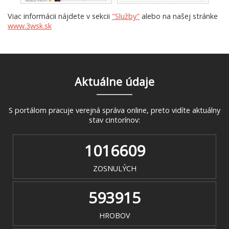
Viac informácii nájdete v sekcii
"Služby"
alebo na našej stránke
www.3wsk.sk
Aktuálne údaje
S portálom pracuje verejná správa online, preto vidíte aktuálny
stav cintorínov:
1016609
ZOSNULÝCH
593915
HROBOV