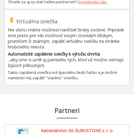
Chcete sa aj vy stať našim partnerom?
Kontaktujte nás.
Virtuálna sviečka
Nie všetci máme možnosť navštíviť hroby osobne. Pripravili
sme preto pre vás možnosť svojim zosnulým blízkym,
priateľom či známym, zapáliť virtuálnu sviečku na stránke
hrobového miesta.
Automatické zapálenie sviečky k výročiu úmrtia
...aby sme si uctili aj pamiatku tých, ktorí už možno nemajú
žijúcich príbuzných.
Takto zapálená sviečka má špeciálnu šedú farbu a je možné
namiesto nej zapáliť "vlastnú" sviečku.
Partneri
Kamenárstvo GS-EUROSTONE s. r. o.