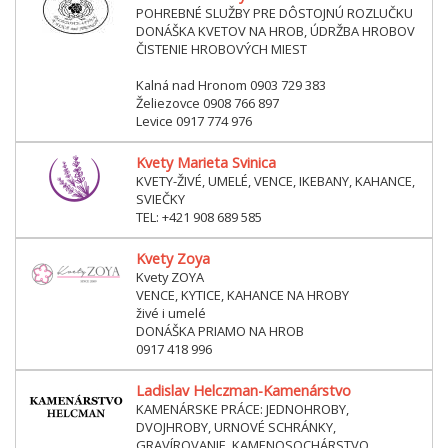
POHREBNÉ SLUŽBY PRE DÔSTOJNÚ ROZLUČKU
DONÁŠKA KVETOV NA HROB, ÚDRŽBA HROBOV
ČISTENIE HROBOVÝCH MIEST
Kalná nad Hronom 0903 729 383
Želiezovce 0908 766 897
Levice 0917 774 976
Kvety Marieta Svinica
KVETY-ŽIVÉ, UMELÉ, VENCE, IKEBANY, KAHANCE,
SVIEČKY
TEL: +421 908 689 585
Kvety Zoya
Kvety ZOYA
VENCE, KYTICE, KAHANCE NA HROBY
živé i umelé
DONÁŠKA PRIAMO NA HROB
0917 418 996
Ladislav Helczman-Kamenárstvo
KAMENÁRSKE PRÁCE: JEDNOHROBY,
DVOJHROBY, URNOVÉ SCHRÁNKY,
GRAVÍROVANIE, KAMENOSOCHÁRSTVO