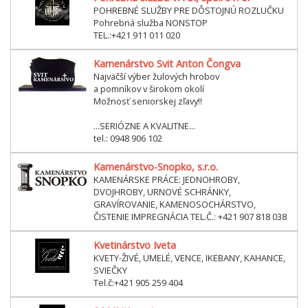
POHREBNÉ SLUŽBY PRE DÔSTOJNÚ ROZLUČKU
Pohrebná služba NONSTOP
TEL.:+421 911 011 020
Kamenárstvo Svit Anton Čongva
Najväčší výber žulových hrobov
a pomníkov v širokom okolí
Možnosť seniorskej zľavy!!
...SERIÓZNE A KVALITNE...
tel.: 0948 906 102
Kamenárstvo-Snopko, s.r.o.
KAMENÁRSKE PRÁCE: JEDNOHROBY,
DVOJHROBY, URNOVÉ SCHRÁNKY,
GRAVÍROVANIE, KAMENOSOCHÁRSTVO,
ČISTENIE IMPREGNÁCIA TEL.Č.: +421 907 818 038
Kvetinárstvo Iveta
KVETY-ŽIVÉ, UMELÉ, VENCE, IKEBANY, KAHANCE,
SVIEČKY
Tel.č:+421 905 259 404