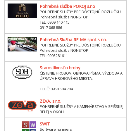
Pohrebná služba POKOJ s.r.o
POHREBNÉ SLUŽBY PRE DÔSTOJNÚ ROZLUČKU.
Pohrebná služba NONSTOP
TEL.:0909 140 415
0917 068 886
Pohrebná Služba RE-MA spol. s r.o.
POHREBNÉ SLUŽBY PRE DÔSTOJNÚ ROZLUČKU.
Pohrebná služba NONSTOP
TEL.:0905281611
Starostlivosť o hroby
ČISTENIE HROBOV, OBNOVA PÍSMA, VÝZDOBA A
ÚPRAVA HROBOVÉHO MIESTA.
TEL.Č: 0950 504 704
ZEVA, s.r.o.
POHREBNÉ SLUŽBY A KAMENÁRSTVO V SPIŠSKEJ
BELEJ A OKOLÍ
SWIT
Software na mieru