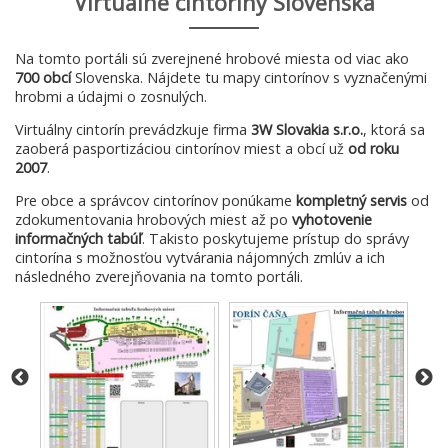
Virtuálne cintoríny Slovenska
Na tomto portáli sú zverejnené hrobové miesta od viac ako
700 obcí
Slovenska. Nájdete tu mapy cintorínov s vyznačenými
hrobmi a údajmi o zosnulých.
Virtuálny cintorín prevádzkuje firma
3W Slovakia s.r.o.
, ktorá sa
zaoberá pasportizáciou cintorínov miest a obcí už
od roku
2007
.
Pre obce a správcov cintorínov ponúkame
kompletný servis
od
zdokumentovania hrobových miest až po
vyhotovenie
informačných tabúľ
. Takisto poskytujeme prístup do správy
cintorína s možnosťou vytvárania nájomných zmlúv a ich
následného zverejňovania na tomto portáli.