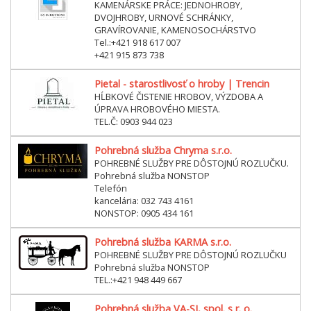
KAMENÁRSKE PRÁCE: JEDNOHROBY,
DVOJHROBY, URNOVÉ SCHRÁNKY,
GRAVÍROVANIE, KAMENOSOCHÁRSTVO
Tel.:+421 918 617 007
+421 915 873 738
Pietal - starostlivosť o hroby | Trencin
HĹBKOVÉ ČISTENIE HROBOV, VÝZDOBA A
ÚPRAVA HROBOVÉHO MIESTA.
TEL.Č: 0903 944 023
Pohrebná služba Chryma s.r.o.
POHREBNÉ SLUŽBY PRE DÔSTOJNÚ ROZLUČKU.
Pohrebná služba NONSTOP
Telefón
kancelária: 032 743 4161
NONSTOP: 0905 434 161
Pohrebná služba KARMA s.r.o.
POHREBNÉ SLUŽBY PRE DÔSTOJNÚ ROZLUČKU
Pohrebná služba NONSTOP
TEL.:+421 948 449 667
Pohrebná služba VA-SI, spol. s r. o.