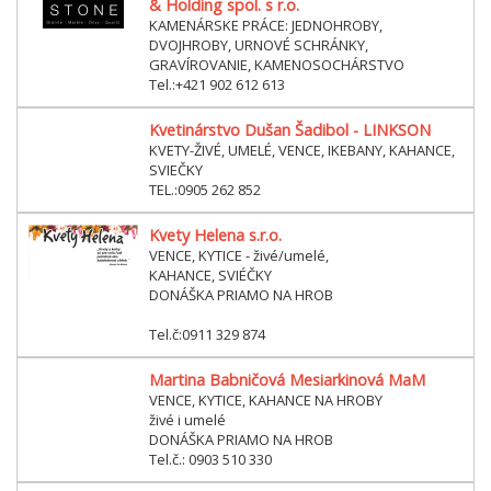
& Holding spol. s r.o.
KAMENÁRSKE PRÁCE: JEDNOHROBY,
DVOJHROBY, URNOVÉ SCHRÁNKY,
GRAVÍROVANIE, KAMENOSOCHÁRSTVO
Tel.:+421 902 612 613
Kvetinárstvo Dušan Šadibol - LINKSON
KVETY-ŽIVÉ, UMELÉ, VENCE, IKEBANY, KAHANCE,
SVIEČKY
TEL.:0905 262 852
Kvety Helena s.r.o.
VENCE, KYTICE - živé/umelé,
KAHANCE, SVIÉČKY
DONÁŠKA PRIAMO NA HROB
Tel.č:0911 329 874
Martina Babničová Mesiarkinová MaM
VENCE, KYTICE, KAHANCE NA HROBY
živé i umelé
DONÁŠKA PRIAMO NA HROB
Tel.č.: 0903 510 330