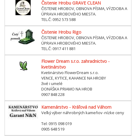
Čistenie Hrobu GRAVE CLEAN
ČISTENIE HROBOV, OBNOVA PÍSMA, VÝZDOBA A
ÚPRAVA HROBOVÉHO MIESTA.
TEL.Č: 0952 573 588
Čistenie Hrobu Rigo
ČISTENIE HROBOV, OBNOVA PÍSMA, VÝZDOBA A
ÚPRAVA HROBOVÉHO MIESTA.
TEL.Č: 0917 411 881
Flower Dream s.r.o. zahradnictvo -
kvetinárstvo
Kvetinárstvo FlowerDream s.r.o.
VENCE, KYTICE, KAHANCE NA HROBY
živé i umelé
DONÁŠKA PRIAMO NA HROB
0907 848 228
Kamenárstvo - Kráľová nad Váhom
Veľký výber náhrobných kameňov -nízke ceny
Tel: 0915 098 019
0905 648 519