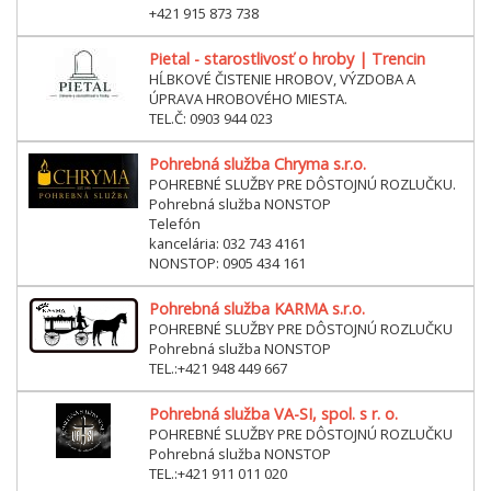
+421 915 873 738
Pietal - starostlivosť o hroby | Trencin
HĹBKOVÉ ČISTENIE HROBOV, VÝZDOBA A
ÚPRAVA HROBOVÉHO MIESTA.
TEL.Č: 0903 944 023
Pohrebná služba Chryma s.r.o.
POHREBNÉ SLUŽBY PRE DÔSTOJNÚ ROZLUČKU.
Pohrebná služba NONSTOP
Telefón
kancelária: 032 743 4161
NONSTOP: 0905 434 161
Pohrebná služba KARMA s.r.o.
POHREBNÉ SLUŽBY PRE DÔSTOJNÚ ROZLUČKU
Pohrebná služba NONSTOP
TEL.:+421 948 449 667
Pohrebná služba VA-SI, spol. s r. o.
POHREBNÉ SLUŽBY PRE DÔSTOJNÚ ROZLUČKU
Pohrebná služba NONSTOP
TEL.:+421 911 011 020