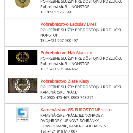
POHREBNÉ SLUŽBY PRE DÔSTOJNÚ ROZLUČKU.
Pohrebná služba NONSTOP
TEL.:0905 576 399
Pohrebnícstvo Ladislav Bireš
POHREBNÉ SLUŽBY PRE DÔSTOJNÚ ROZLUČKU
NONSTOP
TEL.:+421 907 088 497
Pohrebníctvo Haluška s.r.o.
POHREBNÉ SLUŽBY PRE DÔSTOJNÚ ROZLUČKU
Pohrebná služba NONSTOP
TEL.:+421 905 944 462
Pohrebníctvo Zlaté Klasy
POHREBNÉ SLUŽBY PRE DÔSTOJNÚ ROZLUČKU
KAMENÁRSKE PRÁCE
Tel:0905 475 467, 0908 748 271
Kamenárstvo GS-EUROSTONE s. r. o.
KAMENÁRSKE PRÁCE: JEDNOHROBY,
DVOJHROBY, URNOVÉ SCHRÁNKY,
GRAVÍROVANIE, KAMENOSOCHÁRSTVO
Tel.:+421 918 617 007