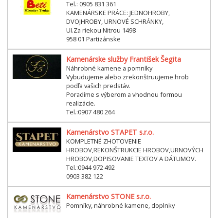
Tel.: 0905 831 361
KAMENÁRSKE PRÁCE: JEDNOHROBY,
DVOJHROBY, URNOVÉ SCHRÁNKY,
Ul.Za riekou Nitrou 1498
958 01 Partizánske
Kamenárske služby František Šegita
Náhrobné kamene a pomníky
Vybudujeme alebo zrekonštruujeme hrob
podľa vašich predstáv.
Poradíme s výberom a vhodnou formou
realizácie.
Tel.:0907 480 264
Kamenárstvo STAPET s.r.o.
KOMPLETNÉ ZHOTOVENIE
HROBOV,REKONŠTRUKCIE HROBOV,URNOVÝCH
HROBOV,DOPISOVANIE TEXTOV A DÁTUMOV.
Tel.:0944 972 492
0903 382 122
Kamenárstvo STONE s.r.o.
Pomníky, náhrobné kamene, doplnky