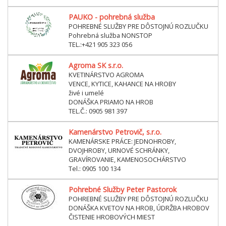
PAUKO - pohrebná služba
POHREBNÉ SLUŽBY PRE DÔSTOJNÚ ROZLUČKU
Pohrebná služba NONSTOP
TEL.:+421 905 323 056
Agroma SK s.r.o.
KVETINÁRSTVO AGROMA
VENCE, KYTICE, KAHANCE NA HROBY
živé i umelé
DONÁŠKA PRIAMO NA HROB
TEL.Č.: 0905 981 397
Kamenárstvo Petrovič, s.r.o.
KAMENÁRSKE PRÁCE: JEDNOHROBY,
DVOJHROBY, URNOVÉ SCHRÁNKY,
GRAVÍROVANIE, KAMENOSOCHÁRSTVO
Tel.: 0905 100 134
Pohrebné Služby Peter Pastorok
POHREBNÉ SLUŽBY PRE DÔSTOJNÚ ROZLUČKU
DONÁŠKA KVETOV NA HROB, ÚDRŽBA HROBOV
ČISTENIE HROBOVÝCH MIEST