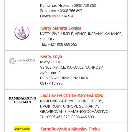
Kalná nad Hronom 0903 729 383
Želiezovce 0908 766 897
Levice 0917 774 976
Kvety Marieta Svinica
KVETY-ŽIVÉ, UMELÉ, VENCE, IKEBANY, KAHANCE,
SVIEČKY
TEL: +421 908 689 585
Kvety Zoya
Kvety ZOYA
VENCE, KYTICE, KAHANCE NA HROBY
živé i umelé
DONÁŠKA PRIAMO NA HROB
0917 418 996
Ladislav Helczman-Kamenárstvo
KAMENÁRSKE PRÁCE: JEDNOHROBY,
DVOJHROBY, URNOVÉ SCHRÁNKY,
GRAVÍROVANIE, KAMENOSOCHÁRSTVO
Tel.:0905 451 073, 0908 446 600
Kameňovýroba Miroslav Trnka