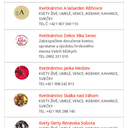
Kvetinárstvo A laGarden Rišňovce
KVETY-ŽIVÉ, UMELÉ, VENCE, IKEBANY, KAHANCE,
SVIEČKY
TEL.Č: +421 907 369 110
Kvetinárstvo Dekor Kika Senec
Zabezpečíme doručenie kvetov,
upratanie a výzdobu hrobového
miesta Vašich blízkych.
TEL.:0902 331 010
Kvetinárstvo Janka Medzev
KVETY-ŽIVÉ, UMELÉ, VENCE, IKEBANY, KAHANCE,
SVIEČKY
TEL:+421 908 242 813
Kvetinárstvo Skalka nad Váhom
KVETY-ŽIVÉ, UMELÉ, VENCE, IKEBANY, KAHANCE,
SVIEČKY
TEL: +421 905 288 140
Kvety Gerty Rimavska Sobota