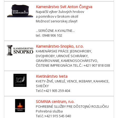
Kamenárstvo Svit Anton Čongva
Najväčší výber žulových hrobov
a pomníkov v širokom okolí
Možnosť seniorskej zľavy!!
...SERIÓZNE A KVALITNE...
tel.: 0948 906 102
Kamenárstvo-Snopko, s.r.o.
KAMENÁRSKE PRÁCE: JEDNOHROBY,
DVOJHROBY, URNOVÉ SCHRÁNKY,
GRAVÍROVANIE, KAMENOSOCHÁRSTVO,
ČISTENIE IMPREGNÁCIA TEL.Č.: +421 907 818 038
Kvetinárstvo Iveta
KVETY-ŽIVÉ, UMELÉ, VENCE, IKEBANY, KAHANCE,
SVIEČKY
Tel.č:+421 905 259 404
SOMNIA centrum, n.o.
POHREBNÉ SLUŽBY PRE DÔSTOJNÚ ROZLUČKU
Pohrebná služba
Tel.č.:+421 915 545 040