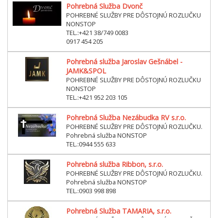
Pohrebná Služba Dvonč
POHREBNÉ SLUŽBY PRE DÔSTOJNÚ ROZLUČKU
NONSTOP
TEL.:+421 38/749 0083
0917 454 205
Pohrebná služba Jaroslav Gešnábel -
JAMK&SPOL
POHREBNÉ SLUŽBY PRE DÔSTOJNÚ ROZLUČKU
NONSTOP
TEL.:+421 952 203 105
Pohrebná Služba Nezábudka RV s.r.o.
POHREBNÉ SLUŽBY PRE DÔSTOJNÚ ROZLUČKU.
Pohrebná služba NONSTOP
TEL.:0944 555 633
Pohrebná služba Ribbon, s.r.o.
POHREBNÉ SLUŽBY PRE DÔSTOJNÚ ROZLUČKU.
Pohrebná služba NONSTOP
TEL.:0903 998 898
Pohrebná Služba TAMARIA, s.r.o.