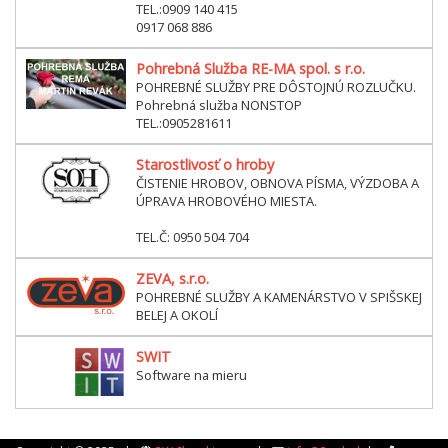
TEL.:0909 140 415
0917 068 886
Pohrebná Služba RE-MA spol. s r.o.
POHREBNÉ SLUŽBY PRE DÔSTOJNÚ ROZLUČKU.
Pohrebná služba NONSTOP
TEL.:0905281611
Starostlivosť o hroby
ČISTENIE HROBOV, OBNOVA PÍSMA, VÝZDOBA A
ÚPRAVA HROBOVÉHO MIESTA.
TEL.Č: 0950 504 704
ZEVA, s.r.o.
POHREBNÉ SLUŽBY A KAMENÁRSTVO V SPIŠSKEJ
BELEJ A OKOLÍ
SWIT
Software na mieru