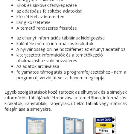
Sírok és sírkövek fényképezése
az adatbázis feltöltése adatokkal
közzététel az interneten
lízing közzététele
A temető rendszeres frissítése
az elhunyt információs tábláinak kidolgozása
különféle méretű információs kirakatok
A nyilvánosság online hozzáférhet az elhunyt adataihoz
kiterjesztett információk és a temetõkezelõ
alkalmazáshoz való hozzáférés
Az adatok archiválása
folyamatos támogatás a programfejlesztéshez - nem a
program új verzióját veszi, hanem megkapja
Egyéb szolgáltatások közé tartozik az elhunytak és a sírhelyek
információs táblájának létrehozása a temetőben, információs
kirakatok, iránytáblák, iránynyilak, útjelző táblák vagy matricák
felajánlása a sírhelyekre.