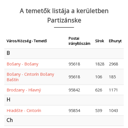
A temetők listája a kerületben
Partizánske
Postai
Város/Község - Temető
Sírok
Elhunyt
irányítószám
B
Bošany - Bošany
95618
1828
2968
Bošany - Cintorín Bošany
95618
106
185
Baštín
Brodzany - Hlavný
95842
626
1171
H
Hradište - Cintorín
95854
539
1043
Ch