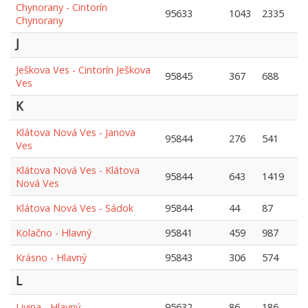
Chynorany - Cintorín
95633
1043
2335
Chynorany
J
Ješkova Ves - Cintorín Ješkova
95845
367
688
Ves
K
Klátova Nová Ves - Janova
95844
276
541
Ves
Klátova Nová Ves - Klátova
95844
643
1419
Nová Ves
Klátova Nová Ves - Sádok
95844
44
87
Kolačno - Hlavný
95841
459
987
Krásno - Hlavný
95843
306
574
L
Livina - Hlavný
95632
86
186