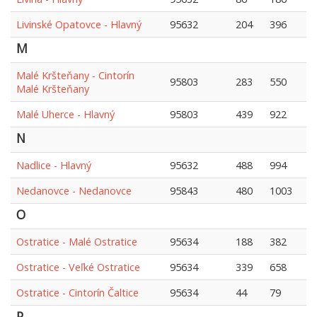
Livinské Opatovce - Hlavný
95632
204
396
M
Malé Kršteňany - Cintorín
95803
283
550
Malé Kršteňany
Malé Uherce - Hlavný
95803
439
922
N
Nadlice - Hlavný
95632
488
994
Nedanovce - Nedanovce
95843
480
1003
O
Ostratice - Malé Ostratice
95634
188
382
Ostratice - Veľké Ostratice
95634
339
658
Ostratice - Cintorín Čaltice
95634
44
79
P