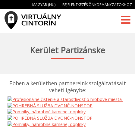
MAGYAR (HU)
BEJELENTKEZÉS ÖNKORMÁNYZATOKHOZ
Kerület Partizánske
Ebben a kerületben partnereink szolgáltatásait
veheti igénybe: