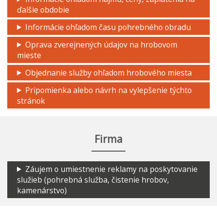
ďalšie obdobie
Informácie ohľadom času pohrebného obradu
Oprava zverejnených údajov na hrobovom
mieste
Objednanie služby ohľadom hrobového miesta
Pripomienka alebo návrh na vylepšenie týchto
stránok
Firma
Záujem o umiestnenie reklamy na poskytovanie
služieb (pohrebná služba, čistenie hrobov,
kamenárstvo)