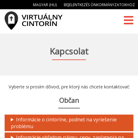
MAGYAR (HU)
BEJELENTKEZÉS ÖNKORMÁNYZATOKHOZ
Kapcsolat
Vyberte si prosím dôvod, pre ktorý nás chcete kontaktovať:
Občan
Informácie o cintoríne, podnet na vyriešenie
problému
Informácie ohľadom nájmu, ceny, zaplatenia na