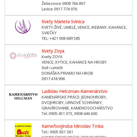
Želiezovce 0908 766 897
Levice 0917 774 976
Kvety Marieta Svinica
KVETY-ŽIVÉ, UMELÉ, VENCE, IKEBANY, KAHANCE,
SVIEČKY
TEL: +421 908 689 585
Kvety Zoya
Kvety ZOYA
VENCE, KYTICE, KAHANCE NA HROBY
živé i umelé
DONÁŠKA PRIAMO NA HROB
0917 418 996
Ladislav Helczman-Kamenárstvo
KAMENÁRSKE PRÁCE: JEDNOHROBY,
DVOJHROBY, URNOVÉ SCHRÁNKY,
GRAVÍROVANIE, KAMENOSOCHÁRSTVO
Tel.:0905 451 073, 0908 446 600
Kameňovýroba Miroslav Trnka
Tel.: 0905 831 361