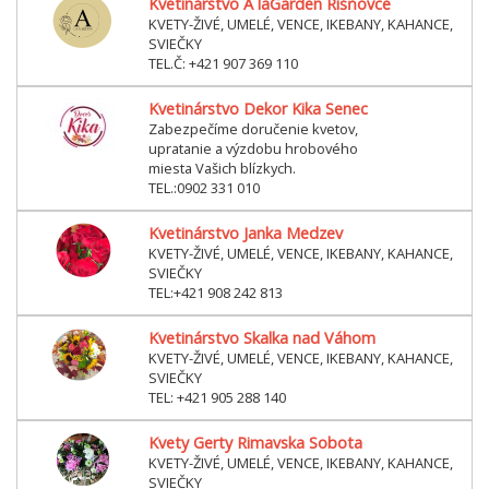
Kvetinárstvo A laGarden Rišňovce
KVETY-ŽIVÉ, UMELÉ, VENCE, IKEBANY, KAHANCE,
SVIEČKY
TEL.Č: +421 907 369 110
Kvetinárstvo Dekor Kika Senec
Zabezpečíme doručenie kvetov,
upratanie a výzdobu hrobového
miesta Vašich blízkych.
TEL.:0902 331 010
Kvetinárstvo Janka Medzev
KVETY-ŽIVÉ, UMELÉ, VENCE, IKEBANY, KAHANCE,
SVIEČKY
TEL:+421 908 242 813
Kvetinárstvo Skalka nad Váhom
KVETY-ŽIVÉ, UMELÉ, VENCE, IKEBANY, KAHANCE,
SVIEČKY
TEL: +421 905 288 140
Kvety Gerty Rimavska Sobota
KVETY-ŽIVÉ, UMELÉ, VENCE, IKEBANY, KAHANCE,
SVIEČKY