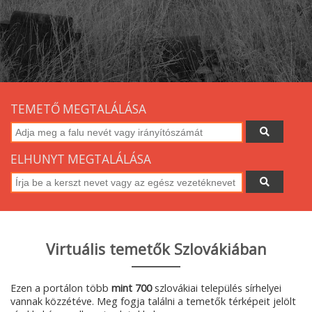
TEMETŐ MEGTALÁLÁSA
ELHUNYT MEGTALÁLÁSA
Virtuális temetők Szlovákiában
Ezen a portálon több
mint 700
szlovákiai település sírhelyei
vannak közzétéve. Meg fogja találni a temetők térképeit jelölt