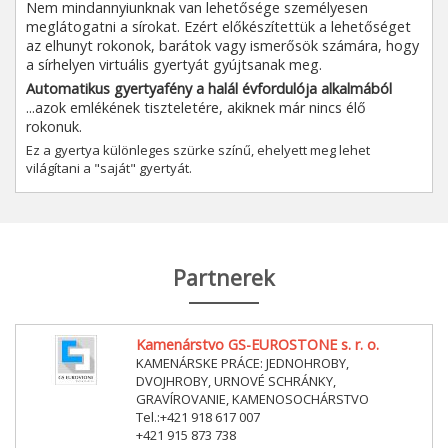
Nem mindannyiunknak van lehetősége személyesen
meglátogatni a sírokat. Ezért előkészítettük a lehetőséget
az elhunyt rokonok, barátok vagy ismerősök számára, hogy
a sírhelyen virtuális gyertyát gyújtsanak meg.
Automatikus gyertyafény a halál évfordulója alkalmából
...azok emlékének tiszteletére, akiknek már nincs élő
rokonuk.
Ez a gyertya különleges szürke színű, ehelyett meg lehet
világítani a "saját" gyertyát.
Partnerek
Kamenárstvo GS-EUROSTONE s. r. o.
KAMENÁRSKE PRÁCE: JEDNOHROBY,
DVOJHROBY, URNOVÉ SCHRÁNKY,
GRAVÍROVANIE, KAMENOSOCHÁRSTVO
Tel.:+421 918 617 007
+421 915 873 738