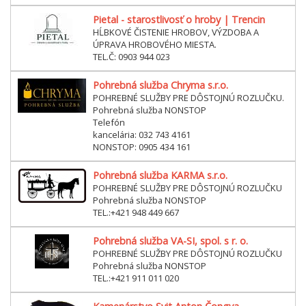
Pietal - starostlivosť o hroby | Trencin
HĹBKOVÉ ČISTENIE HROBOV, VÝZDOBA A
ÚPRAVA HROBOVÉHO MIESTA.
TEL.Č: 0903 944 023
Pohrebná služba Chryma s.r.o.
POHREBNÉ SLUŽBY PRE DÔSTOJNÚ ROZLUČKU.
Pohrebná služba NONSTOP
Telefón
kancelária: 032 743 4161
NONSTOP: 0905 434 161
Pohrebná služba KARMA s.r.o.
POHREBNÉ SLUŽBY PRE DÔSTOJNÚ ROZLUČKU
Pohrebná služba NONSTOP
TEL.:+421 948 449 667
Pohrebná služba VA-SI, spol. s r. o.
POHREBNÉ SLUŽBY PRE DÔSTOJNÚ ROZLUČKU
Pohrebná služba NONSTOP
TEL.:+421 911 011 020