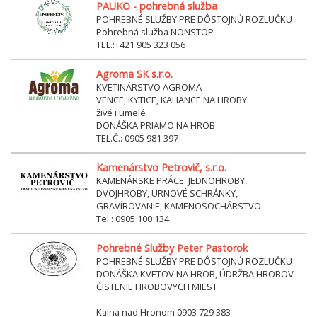
PAUKO - pohrebná služba
POHREBNÉ SLUŽBY PRE DÔSTOJNÚ ROZLUČKU
Pohrebná služba NONSTOP
TEL.:+421 905 323 056
Agroma SK s.r.o.
KVETINÁRSTVO AGROMA
VENCE, KYTICE, KAHANCE NA HROBY
živé i umelé
DONÁŠKA PRIAMO NA HROB
TEL.Č.: 0905 981 397
Kamenárstvo Petrovič, s.r.o.
KAMENÁRSKE PRÁCE: JEDNOHROBY,
DVOJHROBY, URNOVÉ SCHRÁNKY,
GRAVÍROVANIE, KAMENOSOCHÁRSTVO
Tel.: 0905 100 134
Pohrebné Služby Peter Pastorok
POHREBNÉ SLUŽBY PRE DÔSTOJNÚ ROZLUČKU
DONÁŠKA KVETOV NA HROB, ÚDRŽBA HROBOV
ČISTENIE HROBOVÝCH MIEST
Kalná nad Hronom 0903 729 383