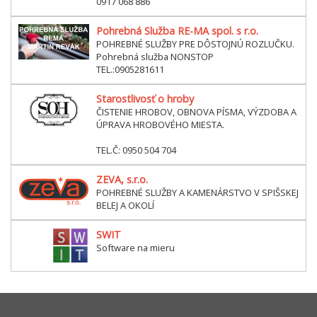
0917 068 886
Pohrebná Služba RE-MA spol. s r.o.
POHREBNÉ SLUŽBY PRE DÔSTOJNÚ ROZLUČKU.
Pohrebná služba NONSTOP
TEL.:0905281611
Starostlivosť o hroby
ČISTENIE HROBOV, OBNOVA PÍSMA, VÝZDOBA A
ÚPRAVA HROBOVÉHO MIESTA.
TEL.Č: 0950 504 704
ZEVA, s.r.o.
POHREBNÉ SLUŽBY A KAMENÁRSTVO V SPIŠSKEJ
BELEJ A OKOLÍ
SWIT
Software na mieru