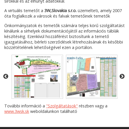
sírokkal és az elhunyt adatokkal.
A virtuális temetőt a
3W,Slovakia s.r.o.
üzemelteti, amely 2007
óta foglalkozik a városok és falvak temetőinek temetők
Önkormányzatok és temetők számára teljes körű szolgáltatást
kínálunk a sírhelyek dokumentációjától az információs táblák
készítéséig. Ezenkívül hozzáférést biztosítunk a temető
igazgatásához, bérleti szerződések létrehozásának és későbbi
közzétételének lehetőségével ezen a portálon.
További információ a
"Szolgáltatások"
részben vagy a
www.3wsk.sk
weboldalunkon található