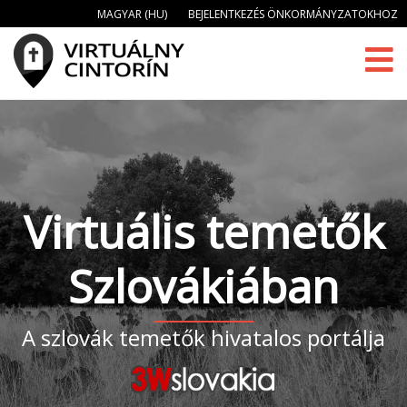
MAGYAR (HU)
BEJELENTKEZÉS ÖNKORMÁNYZATOKHOZ
Virtuális temetők
Szlovákiában
A szlovák temetők hivatalos portálja