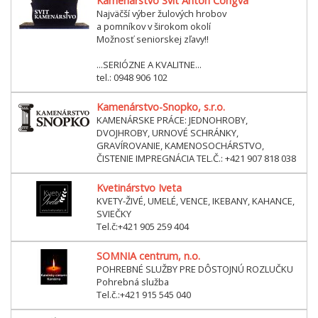
Kamenárstvo Svit Anton Čongva
Najväčší výber žulových hrobov
a pomníkov v širokom okolí
Možnosť seniorskej zľavy!!
...SERIÓZNE A KVALITNE...
tel.: 0948 906 102
Kamenárstvo-Snopko, s.r.o.
KAMENÁRSKE PRÁCE: JEDNOHROBY,
DVOJHROBY, URNOVÉ SCHRÁNKY,
GRAVÍROVANIE, KAMENOSOCHÁRSTVO,
ČISTENIE IMPREGNÁCIA TEL.Č.: +421 907 818 038
Kvetinárstvo Iveta
KVETY-ŽIVÉ, UMELÉ, VENCE, IKEBANY, KAHANCE,
SVIEČKY
Tel.č:+421 905 259 404
SOMNIA centrum, n.o.
POHREBNÉ SLUŽBY PRE DÔSTOJNÚ ROZLUČKU
Pohrebná služba
Tel.č.:+421 915 545 040