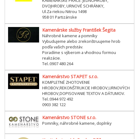
KAMENÁRSKE PRÁCE: JEDNOHROBY,
DVOJHROBY, URNOVÉ SCHRÁNKY,
Ul.Za riekou Nitrou 1498
958 01 Partizánske
Kamenárske služby František Šegita
Náhrobné kamene a pomníky
Vybudujeme alebo zrekonštruujeme hrob
podľa vašich predstáv.
Poradíme s výberom a vhodnou formou
realizácie.
Tel.:0907 480 264
Kamenárstvo STAPET s.r.o.
KOMPLETNÉ ZHOTOVENIE
HROBOV,REKONŠTRUKCIE HROBOV,URNOVÝCH
HROBOV,DOPISOVANIE TEXTOV A DÁTUMOV.
Tel.:0944 972 492
0903 382 122
Kamenárstvo STONE s.r.o.
Pomníky, náhrobné kamene, doplnky