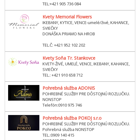
TEL:+421 905 736 084
Kvety Memorial Flowers
IKEBANY, KYTICE, VENCE-umelé/živé, KAHANCE,
SVIEČKY
DONÁŠKA PRIAMO NA HROB
TEL.Č: +421 952 102 202
Kvety Soňa Tr. Stankovce
KVETY-ŽIVÉ, UMELÉ, VENCE, IKEBANY, KAHANCE,
SVIEČKY
TEL.: +421 910 658 712
Pohrebná služba ADONIS
POHREBNÉ SLUŽBY PRE DÔSTOJNÚ ROZLUČKU.
NONSTOP
Telefón:0910 975 746
Pohrebná služba POKOJ s.r.o
POHREBNÉ SLUŽBY PRE DÔSTOJNÚ ROZLUČKU.
Pohrebná služba NONSTOP
TEL.:0909 140 415