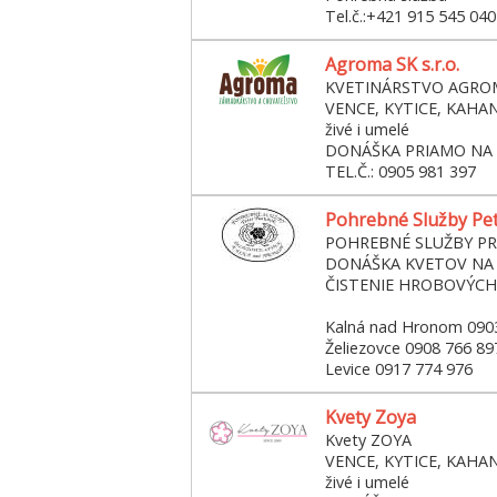
Tel.č.:+421 915 545 040
Agroma SK s.r.o.
KVETINÁRSTVO AGRO
VENCE, KYTICE, KAHA
živé i umelé
DONÁŠKA PRIAMO NA
TEL.Č.: 0905 981 397
Pohrebné Služby Pe
POHREBNÉ SLUŽBY P
DONÁŠKA KVETOV NA
ČISTENIE HROBOVÝCH
Kalná nad Hronom 090
Želiezovce 0908 766 89
Levice 0917 774 976
Kvety Zoya
Kvety ZOYA
VENCE, KYTICE, KAHA
živé i umelé