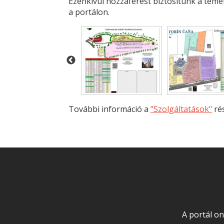
Ezenkívül hozzáférést biztosítunk a tem
a portálon.
További információ a
"Szolgáltatások"
ré
A portál on