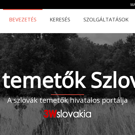
MA
BEVEZETÉS
KERESÉS
SZOLGÁLTATÁSOK
s temetők Szl
A szlovák temetők hivatalos portálja