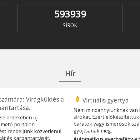
593939
SÍROK
Hír
számára: Virágküldés a
Virtuális gyertya
rbantartása.
Nem mindannyiunknak van l
sírokat. Ezért előkészítettü
se érdekében új
barátok vagy ismerősök szám
Temető portálon -
gyújtsanak meg.
ést rendeljünk közvetlenül
sát és karbantartását.
Automatikus gyertyafény a h