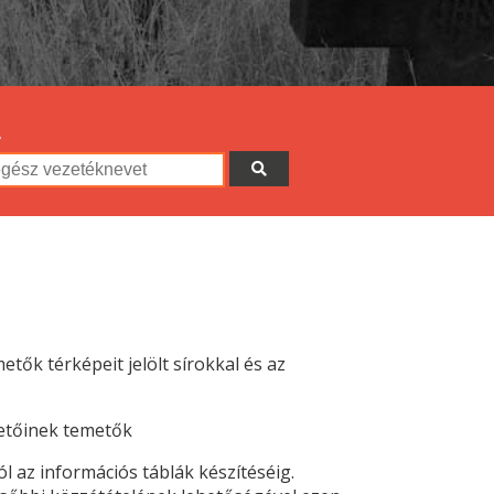
A
etők térképeit jelölt sírokkal és az
metőinek temetők
 az információs táblák készítéséig.