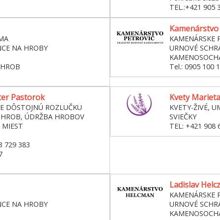
TEL.:+421 905 
Kamenárstvo P
MA
KAMENÁRSKE P
NCE NA HROBY
URNOVÉ SCHRÁ
KAMENOSOCH
 HROB
Tel.: 0905 100 
ter Pastorok
Kvety Marieta
RE DÔSTOJNÚ ROZLUČKU
KVETY-ŽIVÉ, U
 HROB, ÚDRŽBA HROBOV
SVIEČKY
 MIEST
TEL: +421 908 
3 729 383
7
Ladislav Hel
KAMENÁRSKE P
NCE NA HROBY
URNOVÉ SCHRÁ
KAMENOSOCH