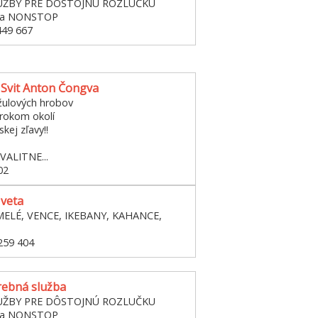
UŽBY PRE DÔSTOJNÚ ROZLUČKU
žba NONSTOP
449 667
Svit Anton Čongva
žulových hrobov
irokom okolí
kej zľavy!!
VALITNE...
02
Iveta
MELÉ, VENCE, IKEBANY, KAHANCE,
259 404
ebná služba
UŽBY PRE DÔSTOJNÚ ROZLUČKU
žba NONSTOP