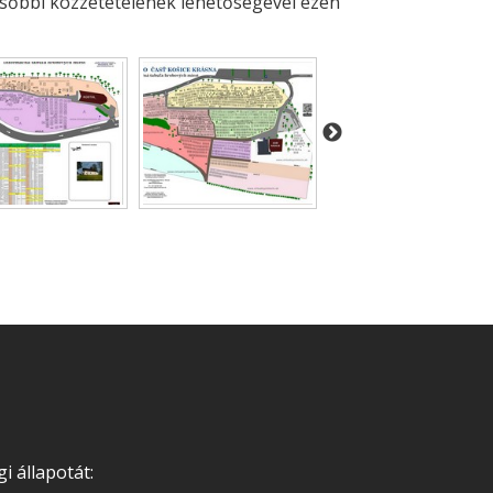
ésőbbi közzétételének lehetőségével ezen
i állapotát: