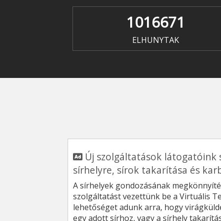
1016671
ELHUNYTAK
Új szolgáltatások látogatóink 
sírhelyre, sírok takarítása és ka
A sírhelyek gondozásának megkönnyíté
szolgáltatást vezettünk be a Virtuális 
lehetőséget adunk arra, hogy virágküld
egy adott sírhoz, vagy a sírhely takarítá