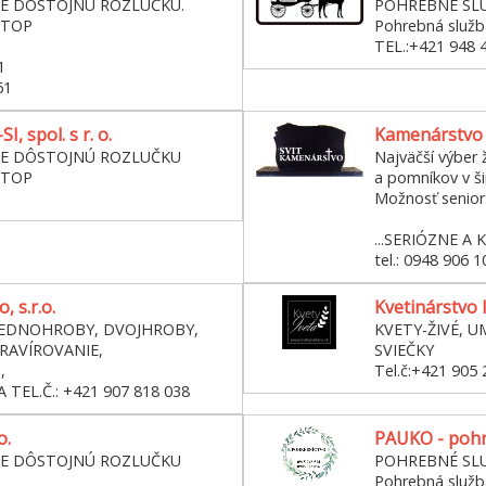
E DÔSTOJNÚ ROZLUČKU.
POHREBNÉ SL
STOP
Pohrebná slu
TEL.:+421 948 
1
61
, spol. s r. o.
Kamenárstvo 
RE DÔSTOJNÚ ROZLUČKU
Najväčší výber 
STOP
a pomníkov v š
Možnosť seniors
...SERIÓZNE A K
tel.: 0948 906 1
 s.r.o.
Kvetinárstvo 
JEDNOHROBY, DVOJHROBY,
KVETY-ŽIVÉ, U
RAVÍROVANIE,
SVIEČKY
,
Tel.č:+421 905 
TEL.Č.: +421 907 818 038
o.
PAUKO - pohr
RE DÔSTOJNÚ ROZLUČKU
POHREBNÉ SL
Pohrebná slu