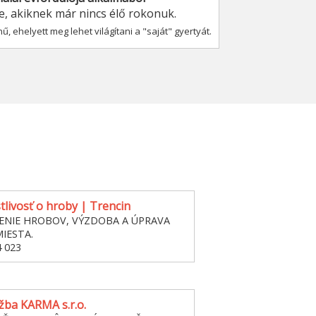
re, akiknek már nincs élő rokonuk.
, ehelyett meg lehet világítani a "saját" gyertyát.
stlivosť o hroby | Trencin
ENIE HROBOV, VÝZDOBA A ÚPRAVA
IESTA.
4 023
žba KARMA s.r.o.