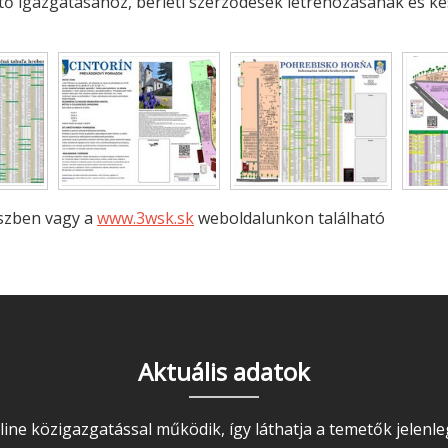
ető igazgatásához, bérleti szerződések létrehozásának és k
szben vagy a
www.3wsk.sk
weboldalunkon található
Aktuális adatok
line közigazgatással működik, így láthatja a temetők jelenleg