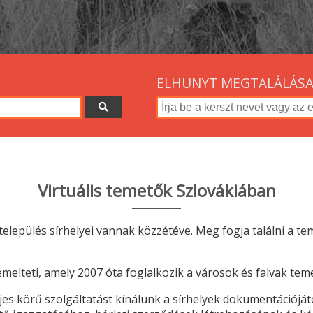
ELHUNYT MEGTALÁLÁS
Virtuális temetők Szlovákiában
település sírhelyei vannak közzétéve. Meg fogja találni a tem
melteti, amely 2007 óta foglalkozik a városok és falvak te
 körű szolgáltatást kínálunk a sírhelyek dokumentációjától