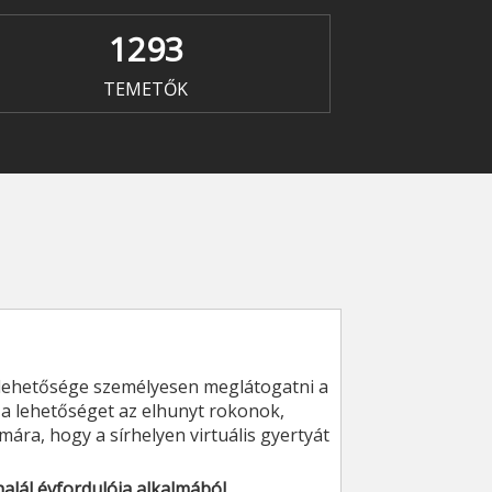
1293
TEMETŐK
ehetősége személyesen meglátogatni a
k a lehetőséget az elhunyt rokonok,
ára, hogy a sírhelyen virtuális gyertyát
alál évfordulója alkalmából