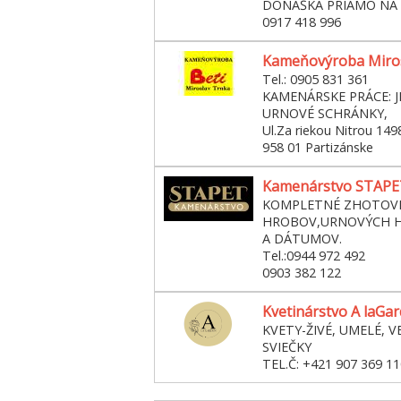
DONÁŠKA PRIAMO NA
0917 418 996
Kameňovýroba Miro
Tel.: 0905 831 361
KAMENÁRSKE PRÁCE: 
URNOVÉ SCHRÁNKY,
Ul.Za riekou Nitrou 149
958 01 Partizánske
Kamenárstvo STAPET 
KOMPLETNÉ ZHOTOVE
HROBOV,URNOVÝCH H
A DÁTUMOV.
Tel.:0944 972 492
0903 382 122
Kvetinárstvo A laGa
KVETY-ŽIVÉ, UMELÉ, V
SVIEČKY
TEL.Č: +421 907 369 11