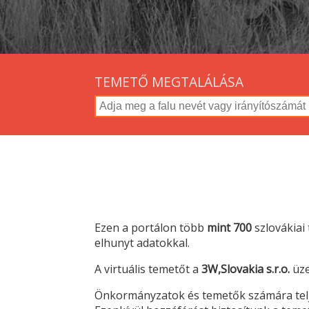
TEMETŐ MEGTALÁLÁSA
Ezen a portálon több
mint 700
szlovákiai 
elhunyt adatokkal.
A virtuális temetőt a
3W,Slovakia s.r.o.
üze
Önkormányzatok és temetők számára teljes