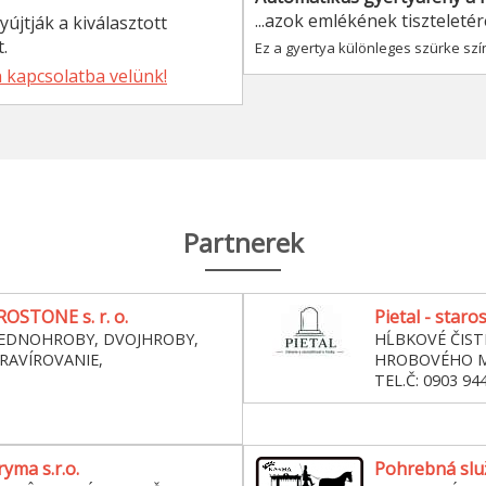
...azok emlékének tiszteleté
újtják a kiválasztott
.
Ez a gyertya különleges szürke színű
 kapcsolatba velünk!
Partnerek
OSTONE s. r. o.
Pietal - staro
JEDNOHROBY, DVOJHROBY,
HĹBKOVÉ ČIST
RAVÍROVANIE,
HROBOVÉHO M
O
TEL.Č: 0903 94
yma s.r.o.
Pohrebná slu