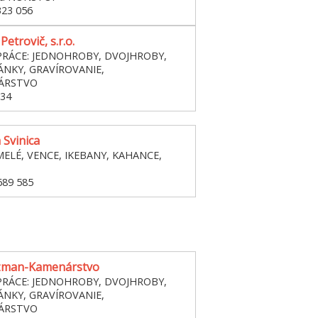
323 056
etrovič, s.r.o.
RÁCE: JEDNOHROBY, DVOJHROBY,
NKY, GRAVÍROVANIE,
ÁRSTVO
134
 Svinica
MELÉ, VENCE, IKEBANY, KAHANCE,
689 585
czman-Kamenárstvo
RÁCE: JEDNOHROBY, DVOJHROBY,
NKY, GRAVÍROVANIE,
ÁRSTVO