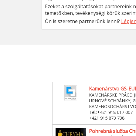
Ezeket a szolgáltatásokat partnereink ny
temetőkben, tevékenységi körük szerint
Ön is szeretne partnerünk lenni?
Lépjen
Kamenárstvo GS-EUR
KAMENÁRSKE PRÁCE: 
URNOVÉ SCHRÁNKY, G
KAMENOSOCHÁRSTV
Tel.:+421 918 617 007
+421 915 873 738
Pohrebná služba Chr