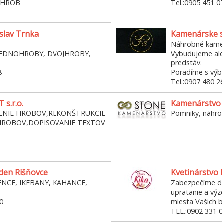
 HROB
Tel.:0905 451 0
slav Trnka
Kamenárske s
Náhrobné kame
JEDNOHROBY, DVOJHROBY,
Vybudujeme ale
predstáv.
8
Poradíme s výb
Tel.:0907 480 2
s.r.o.
Kamenárstvo 
NIE HROBOV,REKONŠTRUKCIE
Pomníky, náhr
ROBOV,DOPISOVANIE TEXTOV
rden Rišňovce
Kvetinárstvo
ENCE, IKEBANY, KAHANCE,
Zabezpečíme do
upratanie a vý
0
miesta Vašich b
TEL.:0902 331 