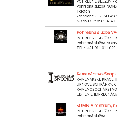
POHREBNÉ SLUŽBY PR
Pohrebná služba NON
Telefón
kancelária: 032 743 416
NONSTOP: 0905 434 1
Pohrebná služba VA-SI
POHREBNÉ SLUŽBY P
Pohrebná služba NON
TEL.:+421 911 011 020
Kamenárstvo-Snopko,
KAMENÁRSKE PRÁCE: 
URNOVÉ SCHRÁNKY, G
KAMENOSOCHÁRSTVO
ČISTENIE IMPREGNÁCIA 
SOMNIA centrum, n.
POHREBNÉ SLUŽBY P
Pohrebná služba