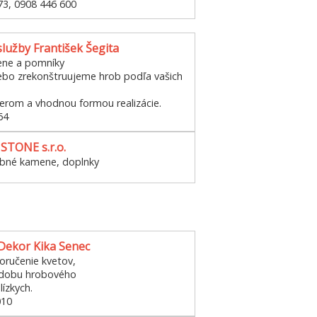
73, 0908 446 600
lužby František Šegita
ne a pomníky
bo zrekonštruujeme hrob podľa vašich
erom a vhodnou formou realizácie.
64
STONE s.r.o.
obné kamene, doplnky
 Dekor Kika Senec
ručenie kvetov,
zdobu hrobového
lízkych.
010