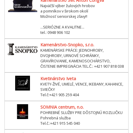
Kamenárstvo Svit Anton Čongva
Najväčší výber žulových hrobov
a pomníkov v širokom okolí
Možnosť seniorskej zľavy!!
...SERIÓZNE A KVALITNE...
tel.: 0948 906 102
Kamenárstvo-Snopko, s.r.o.
KAMENÁRSKE PRÁCE: JEDNOHROBY,
DVOJHROBY, URNOVÉ SCHRÁNKY,
GRAVÍROVANIE, KAMENOSOCHÁRSTVO,
ČISTENIE IMPREGNÁCIA TEL.Č.: +421 907 818 038
Kvetinárstvo Iveta
KVETY-ŽIVÉ, UMELÉ, VENCE, IKEBANY, KAHANCE,
SVIEČKY
Tel.č:+421 905 259 404
SOMNIA centrum, n.o.
POHREBNÉ SLUŽBY PRE DÔSTOJNÚ ROZLUČKU
Pohrebná služba
Tel.č.:+421 915 545 040