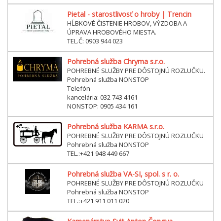
Pietal - starostlivosť o hroby | Trencin
HĹBKOVÉ ČISTENIE HROBOV, VÝZDOBA A
ÚPRAVA HROBOVÉHO MIESTA.
TEL.Č: 0903 944 023
Pohrebná služba Chryma s.r.o.
POHREBNÉ SLUŽBY PRE DÔSTOJNÚ ROZLUČKU.
Pohrebná služba NONSTOP
Telefón
kancelária: 032 743 4161
NONSTOP: 0905 434 161
Pohrebná služba KARMA s.r.o.
POHREBNÉ SLUŽBY PRE DÔSTOJNÚ ROZLUČKU
Pohrebná služba NONSTOP
TEL.:+421 948 449 667
Pohrebná služba VA-SI, spol. s r. o.
POHREBNÉ SLUŽBY PRE DÔSTOJNÚ ROZLUČKU
Pohrebná služba NONSTOP
TEL.:+421 911 011 020