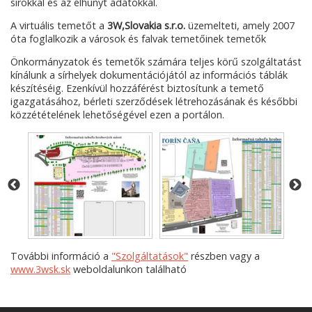
sírokkal és az elhunyt adatokkal.
A virtuális temetőt a
3W,Slovakia s.r.o.
üzemelteti, amely 2007
óta foglalkozik a városok és falvak temetőinek temetők
Önkormányzatok és temetők számára teljes körű szolgáltatást
kínálunk a sírhelyek dokumentációjától az információs táblák
készítéséig. Ezenkívül hozzáférést biztosítunk a temető
igazgatásához, bérleti szerződések létrehozásának és későbbi
közzétételének lehetőségével ezen a portálon.
További információ a
"Szolgáltatások"
részben vagy a
www.3wsk.sk
weboldalunkon található