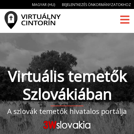
MAGYAR (HU)
BEJELENTKEZÉS ÖNKORMÁNYZATOKHOZ
Virtuális temetők
Szlovákiában
A szlovák temetők hivatalos portálja