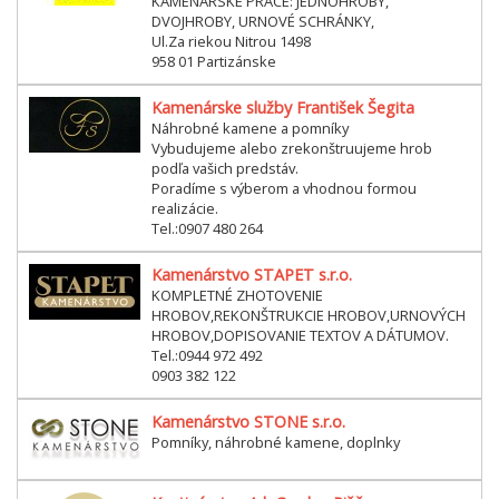
KAMENÁRSKE PRÁCE: JEDNOHROBY,
DVOJHROBY, URNOVÉ SCHRÁNKY,
Ul.Za riekou Nitrou 1498
958 01 Partizánske
Kamenárske služby František Šegita
Náhrobné kamene a pomníky
Vybudujeme alebo zrekonštruujeme hrob
podľa vašich predstáv.
Poradíme s výberom a vhodnou formou
realizácie.
Tel.:0907 480 264
Kamenárstvo STAPET s.r.o.
KOMPLETNÉ ZHOTOVENIE
HROBOV,REKONŠTRUKCIE HROBOV,URNOVÝCH
HROBOV,DOPISOVANIE TEXTOV A DÁTUMOV.
Tel.:0944 972 492
0903 382 122
Kamenárstvo STONE s.r.o.
Pomníky, náhrobné kamene, doplnky