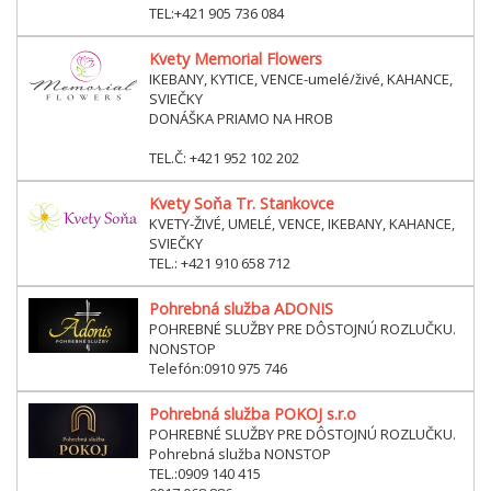
TEL:+421 905 736 084
Kvety Memorial Flowers
IKEBANY, KYTICE, VENCE-umelé/živé, KAHANCE,
SVIEČKY
DONÁŠKA PRIAMO NA HROB
TEL.Č: +421 952 102 202
Kvety Soňa Tr. Stankovce
KVETY-ŽIVÉ, UMELÉ, VENCE, IKEBANY, KAHANCE,
SVIEČKY
TEL.: +421 910 658 712
Pohrebná služba ADONIS
POHREBNÉ SLUŽBY PRE DÔSTOJNÚ ROZLUČKU.
NONSTOP
Telefón:0910 975 746
Pohrebná služba POKOJ s.r.o
POHREBNÉ SLUŽBY PRE DÔSTOJNÚ ROZLUČKU.
Pohrebná služba NONSTOP
TEL.:0909 140 415