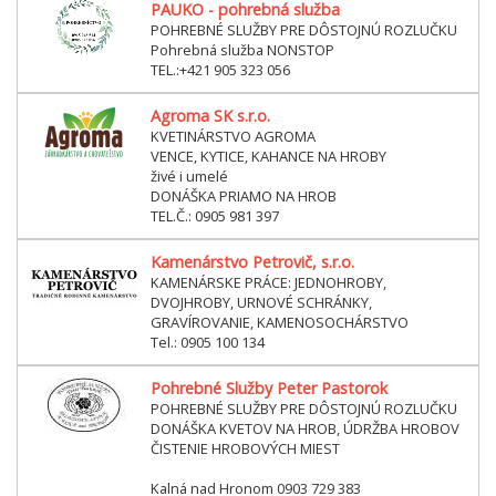
PAUKO - pohrebná služba
POHREBNÉ SLUŽBY PRE DÔSTOJNÚ ROZLUČKU
Pohrebná služba NONSTOP
TEL.:+421 905 323 056
Agroma SK s.r.o.
KVETINÁRSTVO AGROMA
VENCE, KYTICE, KAHANCE NA HROBY
živé i umelé
DONÁŠKA PRIAMO NA HROB
TEL.Č.: 0905 981 397
Kamenárstvo Petrovič, s.r.o.
KAMENÁRSKE PRÁCE: JEDNOHROBY,
DVOJHROBY, URNOVÉ SCHRÁNKY,
GRAVÍROVANIE, KAMENOSOCHÁRSTVO
Tel.: 0905 100 134
Pohrebné Služby Peter Pastorok
POHREBNÉ SLUŽBY PRE DÔSTOJNÚ ROZLUČKU
DONÁŠKA KVETOV NA HROB, ÚDRŽBA HROBOV
ČISTENIE HROBOVÝCH MIEST
Kalná nad Hronom 0903 729 383