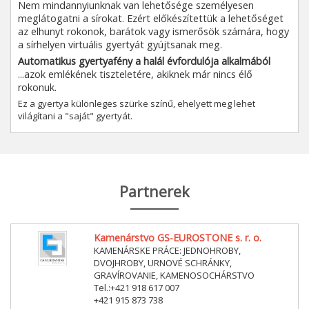
Nem mindannyiunknak van lehetősége személyesen
meglátogatni a sírokat. Ezért előkészítettük a lehetőséget
az elhunyt rokonok, barátok vagy ismerősök számára, hogy
a sírhelyen virtuális gyertyát gyújtsanak meg.
Automatikus gyertyafény a halál évfordulója alkalmából
...azok emlékének tiszteletére, akiknek már nincs élő
rokonuk.
Ez a gyertya különleges szürke színű, ehelyett meg lehet
világítani a "saját" gyertyát.
Partnerek
Kamenárstvo GS-EUROSTONE s. r. o.
KAMENÁRSKE PRÁCE: JEDNOHROBY,
DVOJHROBY, URNOVÉ SCHRÁNKY,
GRAVÍROVANIE, KAMENOSOCHÁRSTVO
Tel.:+421 918 617 007
+421 915 873 738