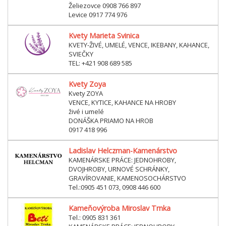
Želiezovce 0908 766 897
Levice 0917 774 976
Kvety Marieta Svinica
KVETY-ŽIVÉ, UMELÉ, VENCE, IKEBANY, KAHANCE,
SVIEČKY
TEL: +421 908 689 585
Kvety Zoya
Kvety ZOYA
VENCE, KYTICE, KAHANCE NA HROBY
živé i umelé
DONÁŠKA PRIAMO NA HROB
0917 418 996
Ladislav Helczman-Kamenárstvo
KAMENÁRSKE PRÁCE: JEDNOHROBY,
DVOJHROBY, URNOVÉ SCHRÁNKY,
GRAVÍROVANIE, KAMENOSOCHÁRSTVO
Tel.:0905 451 073, 0908 446 600
Kameňovýroba Miroslav Trnka
Tel.: 0905 831 361