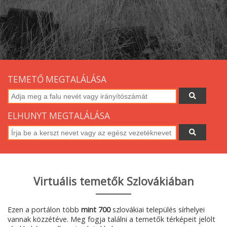
TEMETŐ MEGTALÁLÁSA
ELHUNYT MEGTALÁLÁSA
Virtuális temetők Szlovákiában
Ezen a portálon több
mint 700
szlovákiai település sírhelyei
vannak közzétéve. Meg fogja találni a temetők térképeit jelölt