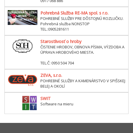
0917 068 886
Pohrebná Služba RE-MA spol. s r.o.
POHREBNÉ SLUŽBY PRE DÔSTOJNÚ ROZLUČKU.
Pohrebná služba NONSTOP
TEL.:0905281611
Starostlivosť o hroby
ČISTENIE HROBOV, OBNOVA PÍSMA, VÝZDOBA A
ÚPRAVA HROBOVÉHO MIESTA.
TEL.Č: 0950 504 704
ZEVA, s.r.o.
POHREBNÉ SLUŽBY A KAMENÁRSTVO V SPIŠSKEJ
BELEJ A OKOLÍ
SWIT
Software na mieru