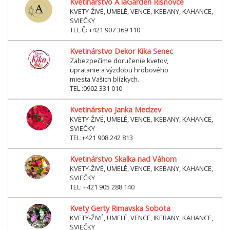
Kvetinárstvo A laGarden Rišňovce
KVETY-ŽIVÉ, UMELÉ, VENCE, IKEBANY, KAHANCE,
SVIEČKY
TEL.Č: +421 907 369 110
Kvetinárstvo Dekor Kika Senec
Zabezpečíme doručenie kvetov,
upratanie a výzdobu hrobového
miesta Vašich blízkych.
TEL.:0902 331 010
Kvetinárstvo Janka Medzev
KVETY-ŽIVÉ, UMELÉ, VENCE, IKEBANY, KAHANCE,
SVIEČKY
TEL:+421 908 242 813
Kvetinárstvo Skalka nad Váhom
KVETY-ŽIVÉ, UMELÉ, VENCE, IKEBANY, KAHANCE,
SVIEČKY
TEL: +421 905 288 140
Kvety Gerty Rimavska Sobota
KVETY-ŽIVÉ, UMELÉ, VENCE, IKEBANY, KAHANCE,
SVIEČKY