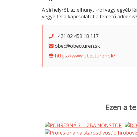
A sírhelyről, az elhunyt -ról vagy egyéb 
vegye fel a kapcsolatot a temető adminisz
+421 02 459 18 117
obec@obecturen.sk
https://www.obecturen.sk/
Ezen a te