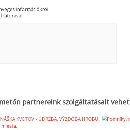
lényeges információkról
trátorával:
metőn partnereink szolgáltatásait vehet