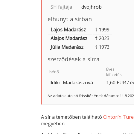
SH fajtája
dvojhrob
elhunyt a sírban
Lajos Madarász
† 1999
Alajos Madarász
† 2023
Júlia Madarász
† 1973
szerződések a sírra
Éves
bérlő
kifizetés
Ildikó Madarászová
1,60 EUR / é
Az adatok utolsó frissítésének dátuma: 11.8.20
A sír a temetőben található
Cintorín Tur
megyében.