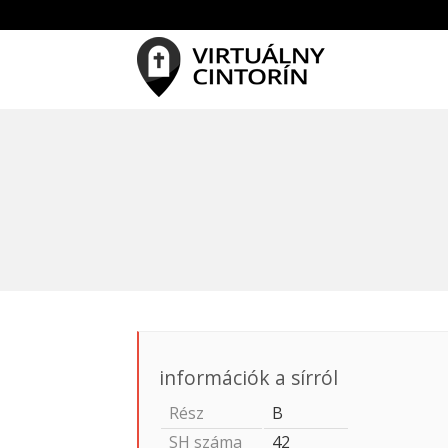
információk a sírról
Rész
B
SH száma
42