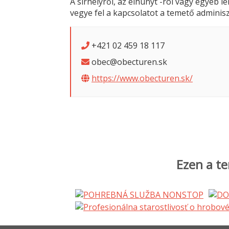
A sírhelyről, az elhunyt -ról vagy egyéb 
vegye fel a kapcsolatot a temető adminisz
+421 02 459 18 117
obec@obecturen.sk
https://www.obecturen.sk/
Ezen a te