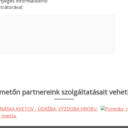
lényeges információkról
trátorával:
metőn partnereink szolgáltatásait vehet