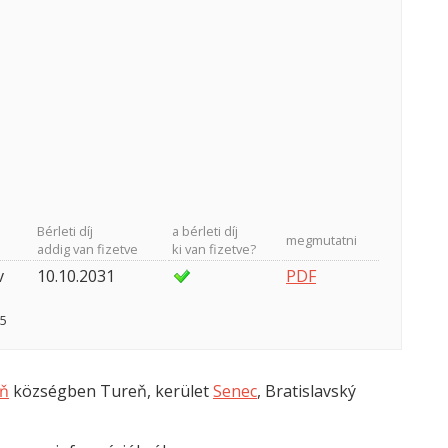
Bérleti díj
a bérleti díj
megmutatni
addig van fizetve
ki van fizetve?
v
10.10.2031
PDF
25
eň
községben Tureň, kerület
Senec
, Bratislavský