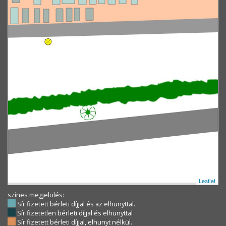
Leaflet
színes megjelölés:
Sír fizetett bérleti díjjal és az elhunyttal.
Sír fizetetlen bérleti díjjal és elhunyttal
Sír fizetett bérleti díjjal, elhunyt nélkül.