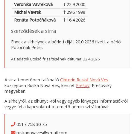
Veronika Vavreková
† 22.9.2000
Michal Vavrek
† 29.6.1998
Renáta Potočňáková
† 16.4.2026
szerződések a sírra
Ennek a sírhelynek a bérleti díját 20.0.2036 fizeti, a bérlő
Potočňák Peter.
Az adatok utolsó frissítésének dátuma: 22.4.2026
A sír a temetőben található
Cintorín Ruská Nová Ves
községben Ruská Nová Ves, kerület
Prešov
, Prešovský
megyében.
A sírhelyről, az elhunyt -ról vagy egyéb lényeges információkról
vegye fel a kapcsolatot a temető adminisztrátorával:
051 / 758 30 75
ruskanovaves@gmail.com