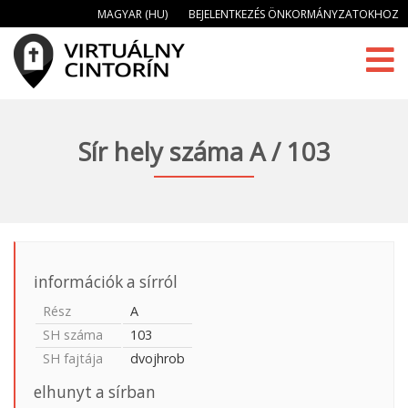
MAGYAR (HU)
BEJELENTKEZÉS ÖNKORMÁNYZATOKHOZ
Sír hely száma A / 103
információk a sírról
Rész
A
SH száma
103
SH fajtája
dvojhrob
elhunyt a sírban