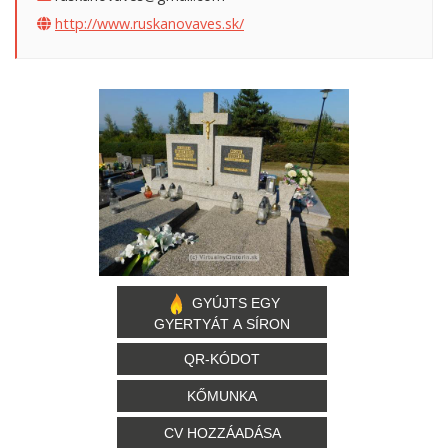
http://www.ruskanovaves.sk/
GYÚJTS EGY
GYERTYÁT A SÍRON
QR-KÓDOT
KŐMUNKA
CV HOZZÁADÁSA