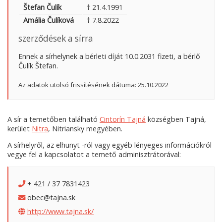
Štefan Čulík
† 21.4.1991
Amália Čulíková
† 7.8.2022
szerződések a sírra
Ennek a sírhelynek a bérleti díját 10.0.2031 fizeti, a bérlő
Čulík Štefan.
Az adatok utolsó frissítésének dátuma: 25.10.2022
A sír a temetőben található
Cintorín Tajná
községben Tajná,
kerület
Nitra
, Nitriansky megyében.
A sírhelyről, az elhunyt -ról vagy egyéb lényeges információkról
vegye fel a kapcsolatot a temető adminisztrátorával:
+ 421 / 37 7831423
obec@tajna.sk
http://www.tajna.sk/