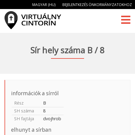
MAGYAR (HU)
BEJELENTKEZÉS ÖNKORMÁNYZATOKHOZ
Sír hely száma B / 8
információk a sírról
Rész
B
SH száma
8
SH fajtája
dvojhrob
elhunyt a sírban