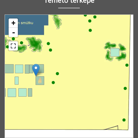
Temető térképe
+
-