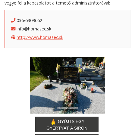
vegye fel a kapcsolatot a temető adminisztrátorával:
036/6309662
info@hornasec.sk
http://www.hornasec.sk
GYÚJTS EGY
GYERTYÁT A SÍRON