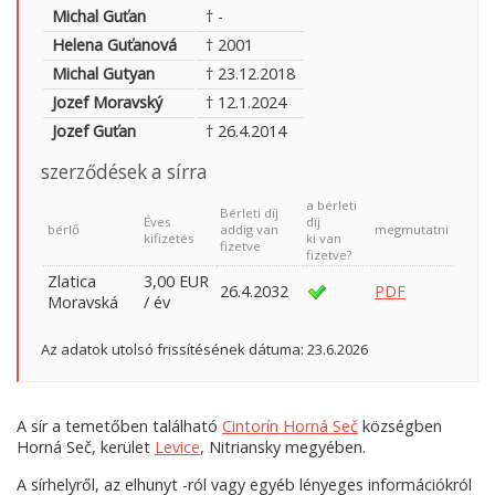
Michal Guťan
† -
Helena Guťanová
† 2001
Michal Gutyan
† 23.12.2018
Jozef Moravský
† 12.1.2024
Jozef Guťan
† 26.4.2014
szerződések a sírra
a bérleti
Bérleti díj
Éves
díj
bérlő
addig van
megmutatni
kifizetés
ki van
fizetve
fizetve?
Zlatica
3,00 EUR
26.4.2032
PDF
Moravská
/ év
Az adatok utolsó frissítésének dátuma: 23.6.2026
A sír a temetőben található
Cintorín Horná Seč
községben
Horná Seč, kerület
Levice
, Nitriansky megyében.
A sírhelyről, az elhunyt -ról vagy egyéb lényeges információkról