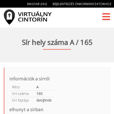
MAGYAR (HU)
BEJELENTKEZÉS ÖNKORMÁNYZATOKHOZ
Sír hely száma A / 165
információk a sírról
Rész
A
SH száma
165
SH fajtája
dvojhrob
elhunyt a sírban