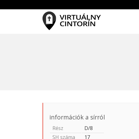
információk a sírról
Rész
D/8
SH száma
17