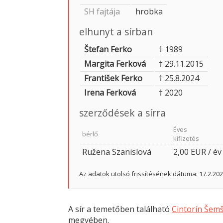
SH fajtája
hrobka
elhunyt a sírban
Štefan Ferko
† 1989
Margita Ferková
† 29.11.2015
František Ferko
† 25.8.2024
Irena Ferková
† 2020
szerződések a sírra
Éves
bérlő
kifizetés
Ružena Szanislová
2,00 EUR / év
Az adatok utolsó frissítésének dátuma: 17.2.20
A sír a temetőben található
Cintorín Šem
megyében.