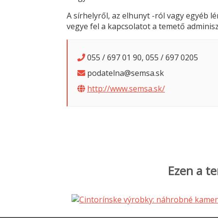
A sírhelyről, az elhunyt -ról vagy egyéb 
vegye fel a kapcsolatot a temető adminisz
055 / 697 01 90, 055 / 697 0205
podatelna@semsa.sk
http://www.semsa.sk/
Ezen a te