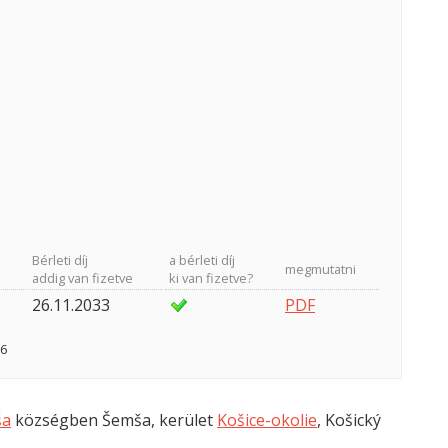
Bérleti díj
a bérleti díj
megmutatni
addig van fizetve
ki van fizetve?
26.11.2033
PDF
26
ša
községben Šemša, kerület
Košice-okolie
, Košický