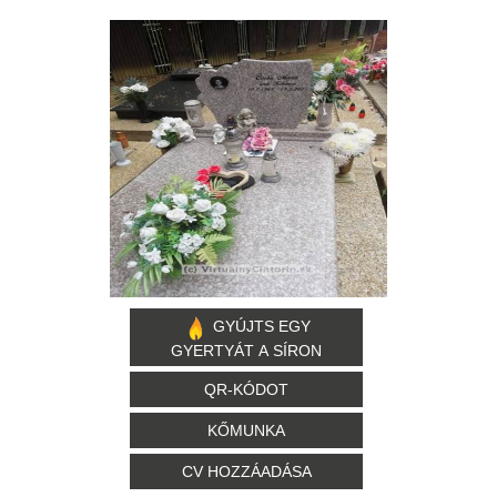
GYÚJTS EGY
GYERTYÁT A SÍRON
QR-KÓDOT
KŐMUNKA
CV HOZZÁADÁSA