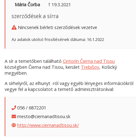
Mária Čorba
† 19.3.2021
szerződések a sírra
Nincsenek bérleti szerződések vezetve
Az adatok utolsó frissítésének dátuma: 16.1.2022
A sír a temetőben található
Cintorín Čierna nad Tisou
községben Čierna nad Tisou, kerület
Trebišov
, Košický
megyében.
A sírhelyről, az elhunyt -ról vagy egyéb lényeges információkról
vegye fel a kapcsolatot a temető adminisztrátorával:
056 / 6872201
mesto@ciernanadtisou.sk
http://www.ciernanadtisou.sk/