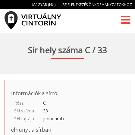
MAGYAR (HU)
BEJELENTKEZÉS ÖNKORMÁNYZATOKHOZ
Sír hely száma C / 33
információk a sírról
Rész
C
SH száma
33
SH fajtája
jednohrob
elhunyt a sírban