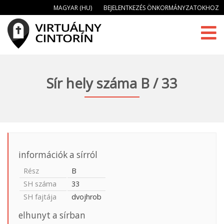
MAGYAR (HU)
BEJELENTKEZÉS ÖNKORMÁNYZATOKHOZ
Sír hely száma B / 33
információk a sírról
Rész
B
SH száma
33
SH fajtája
dvojhrob
elhunyt a sírban