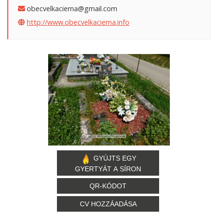
obecvelkacierna@gmail.com
http://www.obecvelkacierna.info
GYÚJTS EGY
GYERTYÁT A SÍRON
QR-KÓDOT
CV HOZZÁADÁSA