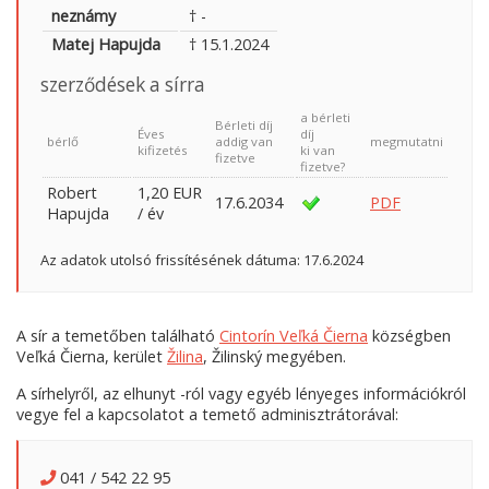
neznámy
† -
Matej Hapujda
† 15.1.2024
szerződések a sírra
a bérleti
Bérleti díj
Éves
díj
bérlő
addig van
megmutatni
kifizetés
ki van
fizetve
fizetve?
Robert
1,20 EUR
17.6.2034
PDF
Hapujda
/ év
Az adatok utolsó frissítésének dátuma: 17.6.2024
A sír a temetőben található
Cintorín Veľká Čierna
községben
Veľká Čierna, kerület
Žilina
, Žilinský megyében.
A sírhelyről, az elhunyt -ról vagy egyéb lényeges információkról
vegye fel a kapcsolatot a temető adminisztrátorával:
041 / 542 22 95