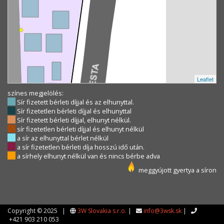
Leaflet
színes megjelölés:
Sír fizetett bérleti díjjal és az elhunyttal.
Sír fizetetlen bérleti díjjal és elhunyttal
Sír fizetett bérleti díjjal, elhunyt nélkül.
sír fizetetlen bérleti díjjal és elhunyt nélkül
a sír az elhunyttal bérlet nélkül
a sír fizetetlen bérleti díja hosszú idő után.
a sírhely elhunyt nélkül van és nincs bérbe adva
meggyújott gyertya a síron
Copyright © 2025 |
3W Slovakia s.r.o.
|
info@3wsk.sk
|
+421 903 210 053