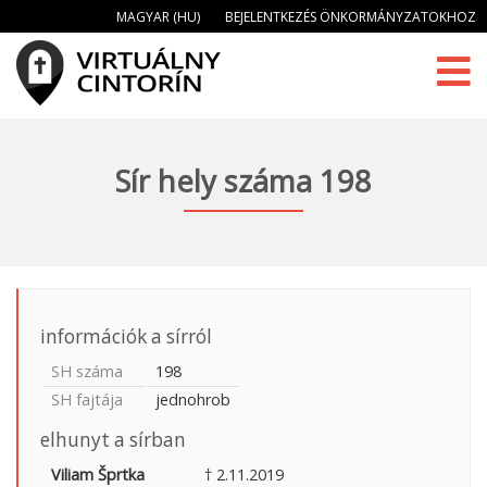
MAGYAR (HU)
BEJELENTKEZÉS ÖNKORMÁNYZATOKHOZ
Sír hely száma 198
információk a sírról
SH száma
198
SH fajtája
jednohrob
elhunyt a sírban
Viliam Šprtka
† 2.11.2019