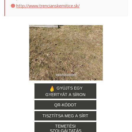
http://www.trencianskemitice.sk/
GYÚJTS EGY
GYERTYÁT A SÍRON
QR-KÓDOT
TISZTÍTSA MEG A SÍRT
TEMETÉSI
SZOLGÁLTATÁS