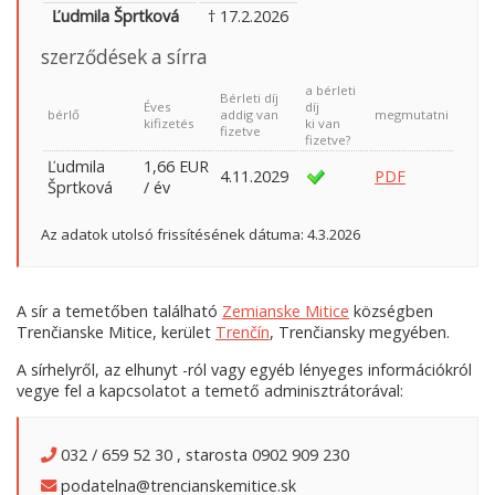
Ľudmila Šprtková
† 17.2.2026
szerződések a sírra
a bérleti
Bérleti díj
Éves
díj
bérlő
addig van
megmutatni
kifizetés
ki van
fizetve
fizetve?
Ľudmila
1,66 EUR
4.11.2029
PDF
Šprtková
/ év
Az adatok utolsó frissítésének dátuma: 4.3.2026
A sír a temetőben található
Zemianske Mitice
községben
Trenčianske Mitice, kerület
Trenčín
, Trenčiansky megyében.
A sírhelyről, az elhunyt -ról vagy egyéb lényeges információkról
vegye fel a kapcsolatot a temető adminisztrátorával:
032 / 659 52 30 , starosta 0902 909 230
podatelna@trencianskemitice.sk