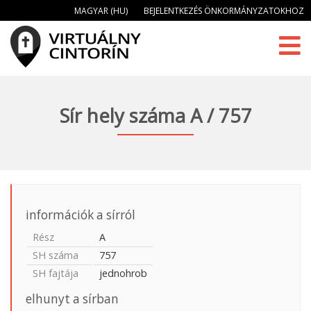
MAGYAR (HU)
BEJELENTKEZÉS ÖNKORMÁNYZATOKHOZ
Sír hely száma A / 757
információk a sírról
Rész
A
SH száma
757
SH fajtája
jednohrob
elhunyt a sírban