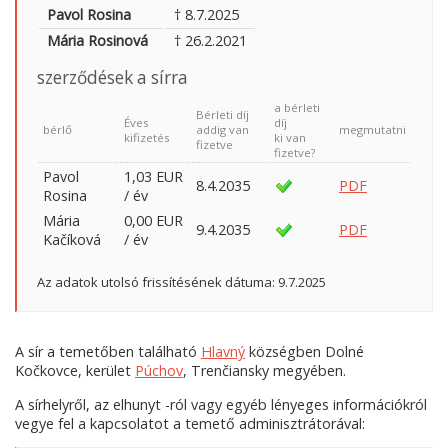
Pavol Rosina
† 8.7.2025
Mária Rosinová
† 26.2.2021
szerződések a sírra
a bérleti
Bérleti díj
Éves
díj
bérlő
addig van
megmutatni
kifizetés
ki van
fizetve
fizetve?
Pavol
1,03 EUR
8.4.2035
PDF
Rosina
/ év
Mária
0,00 EUR
9.4.2035
PDF
Kačíková
/ év
Az adatok utolsó frissítésének dátuma: 9.7.2025
A sír a temetőben található
Hlavný
községben Dolné
Kočkovce, kerület
Púchov
, Trenčiansky megyében.
A sírhelyről, az elhunyt -ról vagy egyéb lényeges információkról
vegye fel a kapcsolatot a temető adminisztrátorával: