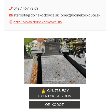
042 / 467 72 69
starosta@dolnekockovce.sk, obec@dolnekockovce.sk
http://www.dolnekockovce.sk/
GYÚJTS EGY
GYERTYÁT A SÍRON
QR-KÓDOT