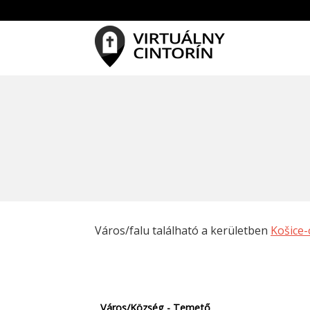
Város/falu található a kerületben
Košice-
Város/Község - Temető