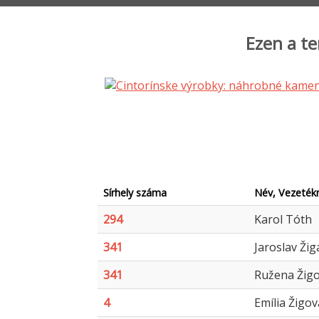
Ezen a te
Sírhely száma
Név, Vezetékn
294
Karol Tóth
341
Jaroslav Žig
341
Ružena Žig
4
Emília Žigo