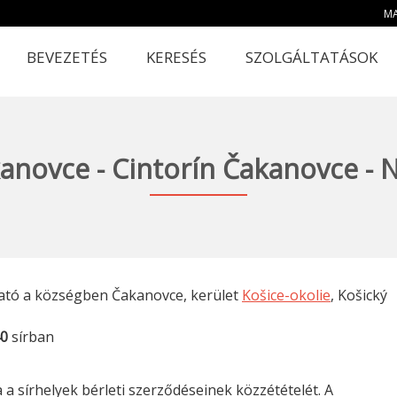
MA
BEVEZETÉS
KERESÉS
SZOLGÁLTATÁSOK
anovce - Cintorín Čakanovce - 
ató a községben Čakanovce, kerület
Košice-okolie
, Košický
0
sírban
a sírhelyek bérleti szerződéseinek közzétételét. A