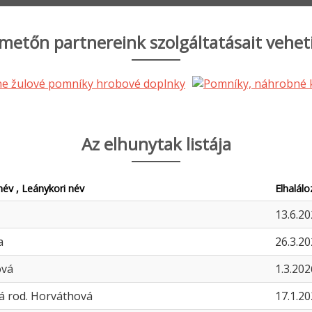
metőn partnereink szolgáltatásait vehet
Az elhunytak listája
év , Leánykori név
Elhalál
13.6.2
a
26.3.2
ová
1.3.202
vá rod. Horváthová
17.1.2