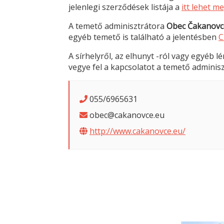
jelenlegi szerződések listája a
itt lehet m
A temető adminisztrátora
Obec Čakanovc
egyéb temető is található a jelentésben
C
A sírhelyről, az elhunyt -ról vagy egyéb 
vegye fel a kapcsolatot a temető adminisz
055/6965631
obec@cakanovce.eu
http://www.cakanovce.eu/