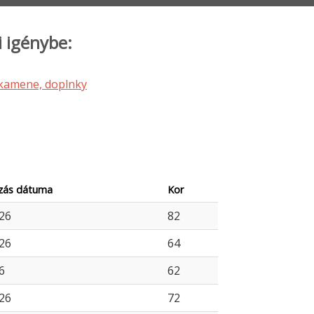
i igénybe:
ozás dátuma
Kor
026
82
026
64
6
62
026
72