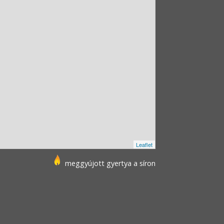
Leaflet
meggyújott gyertya a síron