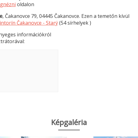
egnézni
oldalon
e
, Čakanovce 79, 04445 Čakanovce. Ezen a temetőn kívül
intorín Čakanovce - Starý
(54 sírhelyek )
lényeges információkról
trátorával:
Képgaléria