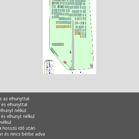
és az elhunyttal.
al és elhunyttal
 elhunyt nélkül.
al és elhunyt nélkül
nélkül
íja hosszú idő után.
van és nincs bérbe adva