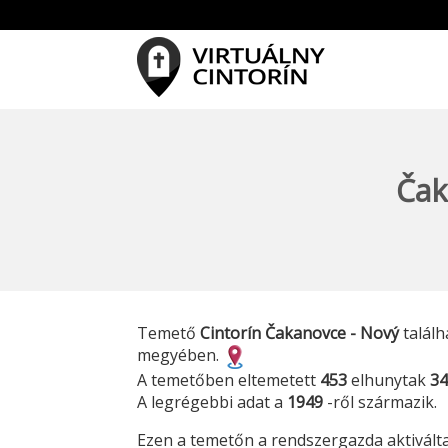
Čak
Temető
Cintorín Čakanovce - Nový
találh
megyében.
A temetőben eltemetett
453
elhunytak
34
A legrégebbi adat a
1949
-ről származik.
Ezen a temetőn a rendszergazda aktiválta 