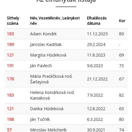
Sírhely
Név, Vezetéknév , Leánykori
Elhalálozás
Kor
száma
név
dátuma
183
Adam Kondrk
11.12.2025
89
189
Jaroslav Kadrliak
29.2.2024
-
121
Margita Húdeková
11.8.2023
69
191
Ján Pavlech
9.6.2023
73
Mária Prasličková rod.
176
21.12.2022
67
Šarlayová
Helena Kondrková rod.
183
7.9.2022
82
Kaniaková
121
Danka Húdeková
12.8.2022
65
188
Ján Tučník
6.3.2022
80
57
Miroslav Melicherík
30.9.2021
74