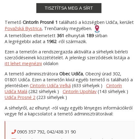
TISZTÍTSA MEG A SÍRT
Temető
Cintorín Prosné 1
található a községben Udiča, kerület
Považská Bystrica
, Trenčiansky megyében.
A temetőben eltemetett
361
elhunytak
189
sírban
A legrégebbi adat a
1962
-ről származik.
Ezen a temetőn a rendszergazda aktiválta a sírhelyek bérleti
szerződéseinek közzétételét. A jelenlegi szerződések listája a
itt lehet megnézni
oldalon
A temető adminisztrátora
Obec Udiča
, Obecný úrad 302,
01801 Udiča. Ezen a temetőn kívül egyéb temető is található a
jelentésben
Cintorín Udiča Veľká
(633 sírhelyek )
Cintorín
Udiča Malá
(282 sírhelyek )
Cintorín Upohlav
(143 sírhelyek )
Udiča Prosné 2
(223 sírhelyek )
A sírhelyről, az elhunyt -ról vagy egyéb lényeges információkról
vegye fel a kapcsolatot a temető adminisztrátorával:
0905 357 792, 042/438 31 90