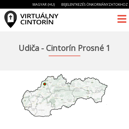
MAGYAR (HU)
BEJELENTKEZÉS ÖNKORMÁNYZATOKHOZ
Udiča - Cintorín Prosné 1