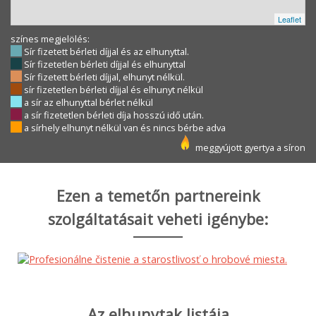
Leaflet
színes megjelölés:
Sír fizetett bérleti díjjal és az elhunyttal.
Sír fizetetlen bérleti díjjal és elhunyttal
Sír fizetett bérleti díjjal, elhunyt nélkül.
sír fizetetlen bérleti díjjal és elhunyt nélkül
a sír az elhunyttal bérlet nélkül
a sír fizetetlen bérleti díja hosszú idő után.
a sírhely elhunyt nélkül van és nincs bérbe adva
meggyújott gyertya a síron
Ezen a temetőn partnereink
szolgáltatásait veheti igénybe:
Az elhunytak listája