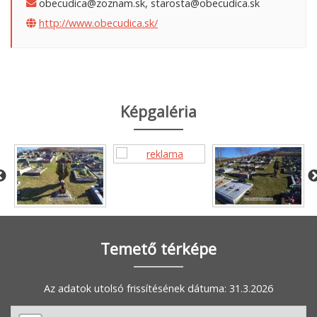
obecudica@zoznam.sk, starosta@obecudica.sk
http://www.obecudica.sk/
Képgaléria
Temető térképe
Az adatok utolsó frissítésének dátuma: 31.3.2026