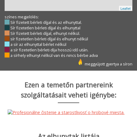
Leaflet
színes megjelölés:
Sír fizetett bérleti díjjal és az elhunyttal.
Sír fizetetlen bérleti díjjal és elhunyttal
Sír fizetett bérleti díjjal, elhunyt nélkül.
sír fizetetlen bérleti díjjal és elhunyt nélkül
a sír az elhunyttal bérlet nélkül
a sír fizetetlen bérleti díja hosszú idő után.
a sírhely elhunyt nélkül van és nincs bérbe adva
meggyújott gyertya a síron
Ezen a temetőn partnereink
szolgáltatásait veheti igénybe:
Az elhunytak listája