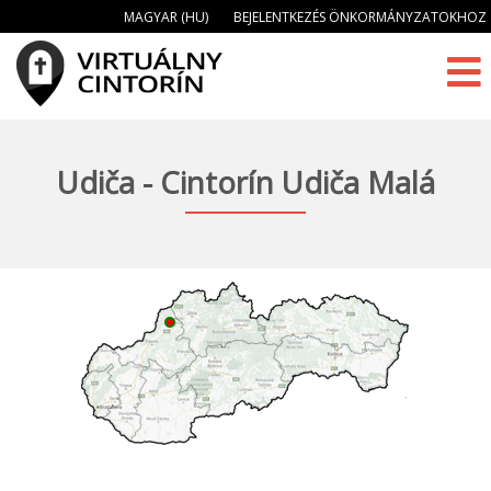
MAGYAR (HU)
BEJELENTKEZÉS ÖNKORMÁNYZATOKHOZ
Udiča - Cintorín Udiča Malá