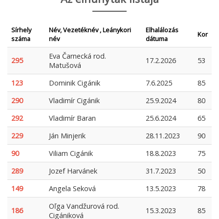
Sírhely
Név, Vezetéknév , Leánykori
Elhalálozás
Kor
száma
név
dátuma
Eva Čarnecká rod.
295
17.2.2026
53
Matušová
123
Dominik Cigánik
7.6.2025
85
290
Vladimír Cigánik
25.9.2024
80
292
Vladimír Baran
25.6.2024
65
229
Ján Minjerik
28.11.2023
90
90
Viliam Cigánik
18.8.2023
75
289
Jozef Harvánek
31.7.2023
50
149
Angela Seková
13.5.2023
78
Oľga Vandžurová rod.
186
15.3.2023
85
Cigániková