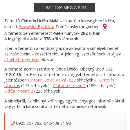
TISZTÍTSA MEG A SÍRT
Temető
Cintorín Udiča Malá
található a községben Udiča,
kerület
Považská Bystrica
, Trenčiansky megyében.
A temetőben eltemetett
484
elhunytak
282
sírban
A legrégebbi adat a
978
-ről származik.
Ezen a temetőn a rendszergazda aktiválta a sírhelyek bérleti
szerződéseinek közzétételét. A jelenlegi szerződések listája a
itt lehet megnézni
oldalon
A temető adminisztrátora
Obec Udiča
, Obecný úrad 302,
01801 Udiča. Ezen a temetőn kívül egyéb temető is található a
jelentésben
Cintorín Udiča Veľká
(633 sírhelyek )
Cintorín
Upohlav
(143 sírhelyek )
Cintorín Prosné 1
(189 sírhelyek )
Udiča Prosné 2
(223 sírhelyek )
A sírhelyről, az elhunyt -ról vagy egyéb lényeges információkról
vegye fel a kapcsolatot a temető adminisztrátorával:
0905 357 792, 042/438 31 90