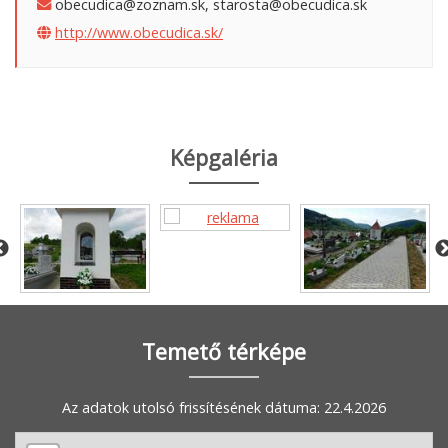
obecudica@zoznam.sk, starosta@obecudica.sk
http://www.obecudica.sk/
Képgaléria
Temető térképe
Az adatok utolsó frissítésének dátuma: 22.4.2026