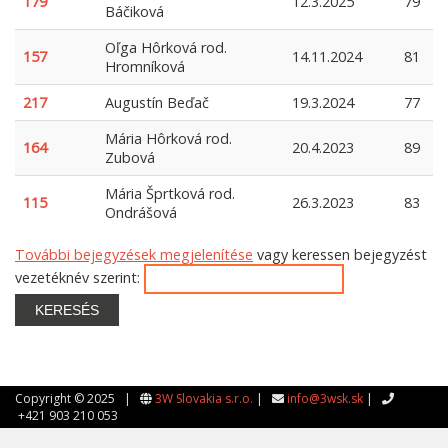
179
12.3.2025
79
Báčiková
Oľga Hôrková rod.
157
14.11.2024
81
Hromníková
217
Augustín Beďač
19.3.2024
77
Mária Hôrková rod.
164
20.4.2023
89
Zubová
Mária Šprtková rod.
115
26.3.2023
83
Ondrášová
További bejegyzések megjelenítése
vagy keressen bejegyzést
vezetéknév szerint:
KERESÉS
Copyright © 2025 |
3W Slovakia s.r.o.
|
info@3wsk.sk
|
+421 903 210 053