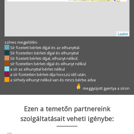
Leaflet
színes megjelölés:
Sír fizetett bérleti díjjal és az elhunyttal.
Sír fizetetlen bérleti díjjal és elhunyttal
Sír fizetett bérleti díjjal, elhunyt nélkül.
sír fizetetlen bérleti díjjal és elhunyt nélkül
a sír az elhunyttal bérlet nélkül
a sír fizetetlen bérleti díja hosszú idő után.
a sírhely elhunyt nélkül van és nincs bérbe adva
meggyújott gyertya a síron
Ezen a temetőn partnereink
szolgáltatásait veheti igénybe: