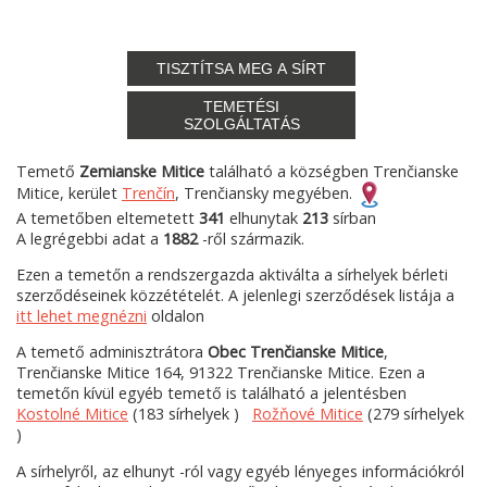
TISZTÍTSA MEG A SÍRT
TEMETÉSI
SZOLGÁLTATÁS
Temető
Zemianske Mitice
található a községben Trenčianske
Mitice, kerület
Trenčín
, Trenčiansky megyében.
A temetőben eltemetett
341
elhunytak
213
sírban
A legrégebbi adat a
1882
-ről származik.
Ezen a temetőn a rendszergazda aktiválta a sírhelyek bérleti
szerződéseinek közzétételét. A jelenlegi szerződések listája a
itt lehet megnézni
oldalon
A temető adminisztrátora
Obec Trenčianske Mitice
,
Trenčianske Mitice 164, 91322 Trenčianske Mitice. Ezen a
temetőn kívül egyéb temető is található a jelentésben
Kostolné Mitice
(183 sírhelyek )
Rožňové Mitice
(279 sírhelyek
)
A sírhelyről, az elhunyt -ról vagy egyéb lényeges információkról