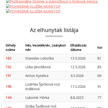
Az elhunytak listája
Sírhely
Név, Vezetéknév , Leánykori
Elhalálozás
Kor
száma
név
dátuma
183
Stanislav Lobotka
13.5.2026
81
192
Lídia Jánošíková
12.5.2026
85
191
Anton Kyselica
4.3.2026
69
Ľudmila Šprtková rod.
198
17.2.2026
91
Králiková
144
Ľubomír Hôrka
8.8.2025
77
Emília Šudíková rod.