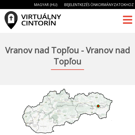
MAGYAR (HU)
BEJELENTKEZÉS ÖNKORMÁNYZATOKHOZ
Vranov nad Topľou - Vranov nad
Topľou