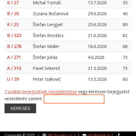
K / 27
Michal Tomáš
15.7.2026
35
B / 20
Zuzana Bučanová
29.6.2026
40
K / 23
Štefan Lengyel
25.6.2026
89
B / 323
Štefan Bordács
21.6.2026
82
B / 278
Štefan Müller
18.6.2026
66
A / 271
Štefan Juhás
4.6.2026
73
A / 310
Pavel Sekereš
21.5.2026
73
U / 39
Peter Izakovič
13.5.2026
60
További bejegyzések megjelenítése
vagy keressen bejegyzést
vezetéknév szerint:
KERESÉS
Copyright © 2025 |
3W Slovakia s.r.o.
|
info@3wsk.sk
|