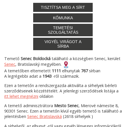
TISZTÍTSA MEG A SÍRT
KŐMUNKA
TEMETÉSI
SZOLGÁLTATÁS
VIGYÉL VIRÁGOT A
SÍRBA
Temető
Senec Boldocká
található a községben Senec, kerület
Senec
, Bratislavský megyében.
A temetőben eltemetett
1111
elhunytak
767
sírban
A legrégebbi adat a
1943
-ről származik.
Ezen a temetőn a rendszergazda aktiválta a sírhelyek bérleti
szerződéseinek közzétételét. A jelenlegi szerződések listája a
itt lehet megnézni
oldalon
A temető adminisztrátora
Mesto Senec
, Mierové námestie 8,
90301 Senec. Ezen a temetőn kívül egyéb temető is található a
jelentésben
Senec Bratislavská
(2618 sírhelyek )
A sírhelyről, az elhunyt -ról vagy egyéb lényeges információkról