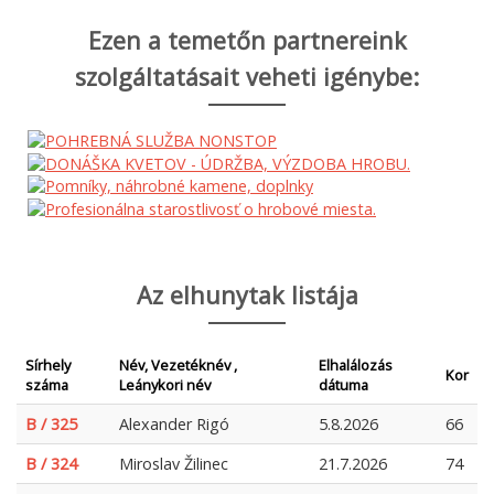
Ezen a temetőn partnereink
szolgáltatásait veheti igénybe:
Az elhunytak listája
Sírhely
Név, Vezetéknév ,
Elhalálozás
Kor
száma
Leánykori név
dátuma
B / 325
Alexander Rigó
5.8.2026
66
B / 324
Miroslav Žilinec
21.7.2026
74