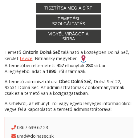
TISZTÍTSA MEG A SÍRT
TEMETÉSI
SZOLGÁLTATÁS
VIGYÉL VIRÁGOT A
SÍRBA
Temető
Cintorín Dolná Seč
található a községben Dolná Seč,
kerület
Levice
, Nitriansky megyében.
A temetőben eltemetett
457
elhunytak
280
sírban
A legrégebbi adat a
1896
-ről származik.
A temető adminisztrátora
Obec Dolná Seč
, Dolná Seč 22,
93531 Dolná Seč. Az adminisztrátornak / önkormányzatnak
csak ez a temető van a közigazgatásban.
A sírhelyről, az elhunyt -ról vagy egyéb lényeges információkról
vegye fel a kapcsolatot a temető adminisztrátorával:
036 / 639 62 23
urad@dolnasec.sk