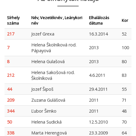
Sírhely
Név, Vezetéknév , Leánykori
Elhalálozás
Kor
száma
név
dátuma
217
Jozef Grexa
16.3.2014
52
Helena Školníková rod.
7
2013
100
Pápayová
8
Helena Gulašová
2013
80
Helena Sakošová rod.
212
4.6.2011
83
Školníková
44
Jozef Šipoš
29.4.2011
55
209
Zuzana Gulášová
2011
71
344
Ľubor Šimko
2011
48
50
Helena Sudická
12.5.2010
70
338
Marta Herengová
23.3.2009
64