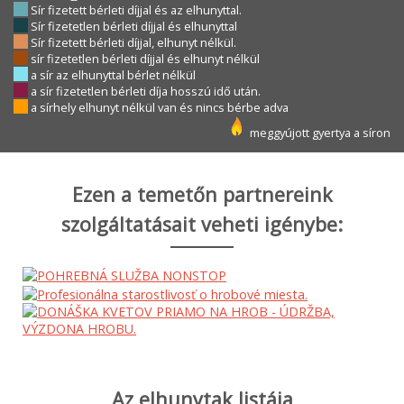
Sír fizetett bérleti díjjal és az elhunyttal.
Sír fizetetlen bérleti díjjal és elhunyttal
Sír fizetett bérleti díjjal, elhunyt nélkül.
sír fizetetlen bérleti díjjal és elhunyt nélkül
a sír az elhunyttal bérlet nélkül
a sír fizetetlen bérleti díja hosszú idő után.
a sírhely elhunyt nélkül van és nincs bérbe adva
meggyújott gyertya a síron
Ezen a temetőn partnereink
szolgáltatásait veheti igénybe:
Az elhunytak listája