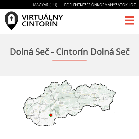
MAGYAR (HU)
BEJELENTKEZÉS ÖNKORMÁNYZATOKHOZ
Dolná Seč - Cintorín Dolná Seč