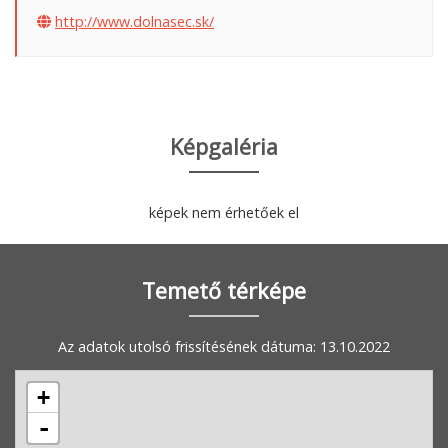
http://www.dolnasec.sk/
Képgaléria
képek nem érhetőek el
Temető térképe
Az adatok utolsó frissítésének dátuma: 13.10.2022
+
-