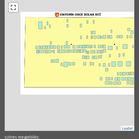
Leaflet
színes megjelölés: