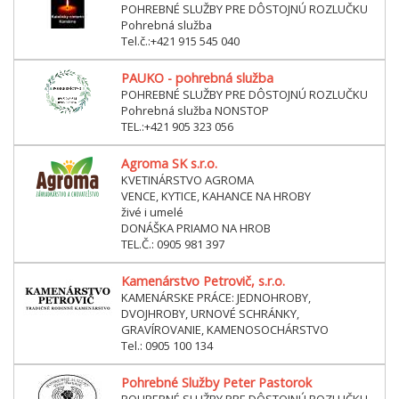
POHREBNÉ SLUŽBY PRE DÔSTOJNÚ ROZLUČKU
Pohrebná služba
Tel.č.:+421 915 545 040
PAUKO - pohrebná služba
POHREBNÉ SLUŽBY PRE DÔSTOJNÚ ROZLUČKU
Pohrebná služba NONSTOP
TEL.:+421 905 323 056
Agroma SK s.r.o.
KVETINÁRSTVO AGROMA
VENCE, KYTICE, KAHANCE NA HROBY
živé i umelé
DONÁŠKA PRIAMO NA HROB
TEL.Č.: 0905 981 397
Kamenárstvo Petrovič, s.r.o.
KAMENÁRSKE PRÁCE: JEDNOHROBY,
DVOJHROBY, URNOVÉ SCHRÁNKY,
GRAVÍROVANIE, KAMENOSOCHÁRSTVO
Tel.: 0905 100 134
Pohrebné Služby Peter Pastorok
POHREBNÉ SLUŽBY PRE DÔSTOJNÚ ROZLUČKU