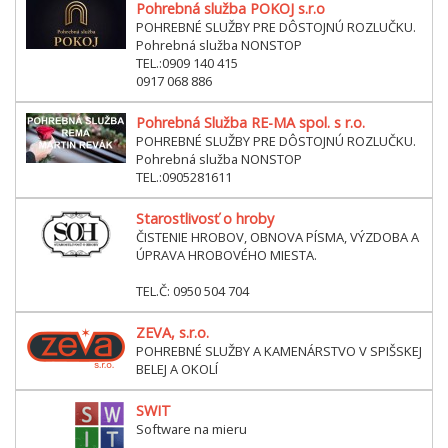
Pohrebná služba POKOJ s.r.o
POHREBNÉ SLUŽBY PRE DÔSTOJNÚ ROZLUČKU.
Pohrebná služba NONSTOP
TEL.:0909 140 415
0917 068 886
Pohrebná Služba RE-MA spol. s r.o.
POHREBNÉ SLUŽBY PRE DÔSTOJNÚ ROZLUČKU.
Pohrebná služba NONSTOP
TEL.:0905281611
Starostlivosť o hroby
ČISTENIE HROBOV, OBNOVA PÍSMA, VÝZDOBA A
ÚPRAVA HROBOVÉHO MIESTA.
TEL.Č: 0950 504 704
ZEVA, s.r.o.
POHREBNÉ SLUŽBY A KAMENÁRSTVO V SPIŠSKEJ
BELEJ A OKOLÍ
SWIT
Software na mieru