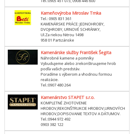
Tel.:0905 451 073, 0908 446 600
Kameňovýroba Miroslav Trnka
Tel.: 0905 831 361
KAMENÁRSKE PRÁCE: JEDNOHROBY,
DVOJHROBY, URNOVÉ SCHRÁNKY,
Ul.Za riekou Nitrou 1498
958 01 Partizánske
Kamenárske služby František Šegita
Náhrobné kamene a pomníky
Vybudujeme alebo zrekonštruujeme hrob
podľa vašich predstáv.
Poradíme s výberom a vhodnou formou
realizácie.
Tel.:0907 480 264
Kamenárstvo STAPET s.r.o.
KOMPLETNÉ ZHOTOVENIE
HROBOV,REKONŠTRUKCIE HROBOV,URNOVÝCH
HROBOV,DOPISOVANIE TEXTOV A DÁTUMOV.
Tel.:0944 972 492
0903 382 122