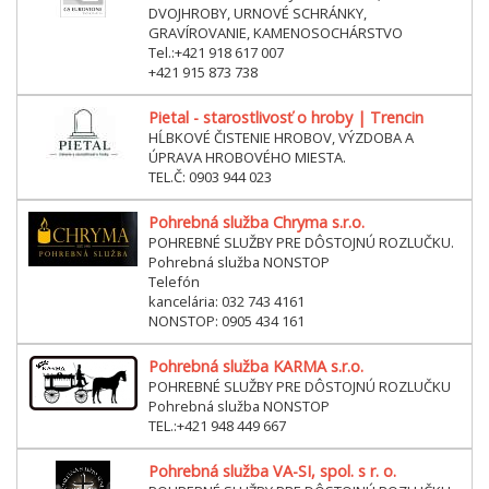
DVOJHROBY, URNOVÉ SCHRÁNKY,
GRAVÍROVANIE, KAMENOSOCHÁRSTVO
Tel.:+421 918 617 007
+421 915 873 738
Pietal - starostlivosť o hroby | Trencin
HĹBKOVÉ ČISTENIE HROBOV, VÝZDOBA A
ÚPRAVA HROBOVÉHO MIESTA.
TEL.Č: 0903 944 023
Pohrebná služba Chryma s.r.o.
POHREBNÉ SLUŽBY PRE DÔSTOJNÚ ROZLUČKU.
Pohrebná služba NONSTOP
Telefón
kancelária: 032 743 4161
NONSTOP: 0905 434 161
Pohrebná služba KARMA s.r.o.
POHREBNÉ SLUŽBY PRE DÔSTOJNÚ ROZLUČKU
Pohrebná služba NONSTOP
TEL.:+421 948 449 667
Pohrebná služba VA-SI, spol. s r. o.