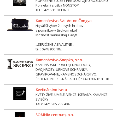
POHREBNÉ SLUŽBY PRE DÔSTOJNÚ ROZLUČKU
Pohrebná služba NONSTOP
TEL.:+421 911 011 020
Kamenárstvo Svit Anton Čongva
Najväčší výber žulových hrobov
a pomníkov v širokom okolí
Možnosť seniorskej zľavy!!
...SERIÓZNE A KVALITNE...
tel.: 0948 906 102
Kamenárstvo-Snopko, s.r.o.
KAMENÁRSKE PRÁCE: JEDNOHROBY,
DVOJHROBY, URNOVÉ SCHRÁNKY,
GRAVÍROVANIE, KAMENOSOCHÁRSTVO,
ČISTENIE IMPREGNÁCIA TEL.Č.: +421 907 818 038
Kvetinárstvo Iveta
KVETY-ŽIVÉ, UMELÉ, VENCE, IKEBANY, KAHANCE,
SVIEČKY
Tel.č:+421 905 259 404
SOMNIA centrum, n.o.