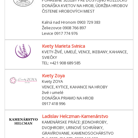
DONÁŠKA KVETOV NA HROB, ÚDRŽBA HROBOV
ČISTENIE HROBOVÝCH MIEST
Kalná nad Hronom 0903 729 383
Želiezovce 0908 766 897
Levice 0917 774 976
Kvety Marieta Svinica
KVETY-ŽIVÉ, UMELÉ, VENCE, IKEBANY, KAHANCE,
SVIEČKY
TEL: +421 908 689 585
Kvety Zoya
Kvety ZOYA
VENCE, KYTICE, KAHANCE NA HROBY
živé i umelé
DONÁŠKA PRIAMO NA HROB
0917 418 996
Ladislav Helczman-Kamenárstvo
KAMENÁRSKE PRÁCE: JEDNOHROBY,
DVOJHROBY, URNOVÉ SCHRÁNKY,
GRAVÍROVANIE, KAMENOSOCHÁRSTVO