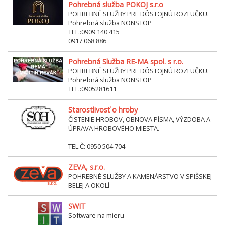
Pohrebná služba POKOJ s.r.o
POHREBNÉ SLUŽBY PRE DÔSTOJNÚ ROZLUČKU.
Pohrebná služba NONSTOP
TEL.:0909 140 415
0917 068 886
Pohrebná Služba RE-MA spol. s r.o.
POHREBNÉ SLUŽBY PRE DÔSTOJNÚ ROZLUČKU.
Pohrebná služba NONSTOP
TEL.:0905281611
Starostlivosť o hroby
ČISTENIE HROBOV, OBNOVA PÍSMA, VÝZDOBA A
ÚPRAVA HROBOVÉHO MIESTA.
TEL.Č: 0950 504 704
ZEVA, s.r.o.
POHREBNÉ SLUŽBY A KAMENÁRSTVO V SPIŠSKEJ
BELEJ A OKOLÍ
SWIT
Software na mieru