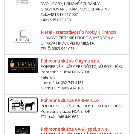
DVOJHROBY, URNOVÉ SCHRÁNKY,
GRAVÍROVANIE, KAMENOSOCHÁRSTVO
Tel.:+421 918 617 007
+421 915 873 738
Pietal - starostlivosť o hroby | Trencin
HĹBKOVÉ ČISTENIE HROBOV, VÝZDOBA A
ÚPRAVA HROBOVÉHO MIESTA.
TEL.Č: 0903 944 023
Pohrebná služba Chryma s.r.o.
POHREBNÉ SLUŽBY PRE DÔSTOJNÚ ROZLUČKU.
Pohrebná služba NONSTOP
Telefón
kancelária: 032 743 4161
NONSTOP: 0905 434 161
Pohrebná služba KARMA s.r.o.
POHREBNÉ SLUŽBY PRE DÔSTOJNÚ ROZLUČKU
Pohrebná služba NONSTOP
TEL.:+421 948 449 667
Pohrebná služba VA-SI, spol. s r. o.