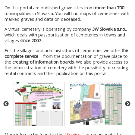
On this portal are published grave sites from
more than 700
municipalities in Slovakia. You will find maps of cemeteries with
marked graves and data on deceased.
A virtual cemetery is operating by company
3W Slovakia s.r.o.
,
which deals with passportization of cemeteries in towns and
villages
since 2007
.
For the villages and administrators of cemeteries we offer
the
complete service
– from the documentation of grave place to
the
creating of information boards
. We also provide access to
the administration of cemetery with the possibility of creating
rental contracts and their publication on this portal.
More info can be found in the
"Services"
or on our website