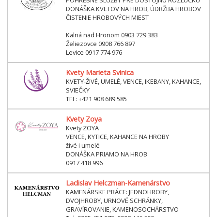
DONÁŠKA KVETOV NA HROB, ÚDRŽBA HROBOV
ČISTENIE HROBOVÝCH MIEST
Kalná nad Hronom 0903 729 383
Želiezovce 0908 766 897
Levice 0917 774 976
Kvety Marieta Svinica
KVETY-ŽIVÉ, UMELÉ, VENCE, IKEBANY, KAHANCE,
SVIEČKY
TEL: +421 908 689 585
Kvety Zoya
Kvety ZOYA
VENCE, KYTICE, KAHANCE NA HROBY
živé i umelé
DONÁŠKA PRIAMO NA HROB
0917 418 996
Ladislav Helczman-Kamenárstvo
KAMENÁRSKE PRÁCE: JEDNOHROBY,
DVOJHROBY, URNOVÉ SCHRÁNKY,
GRAVÍROVANIE, KAMENOSOCHÁRSTVO