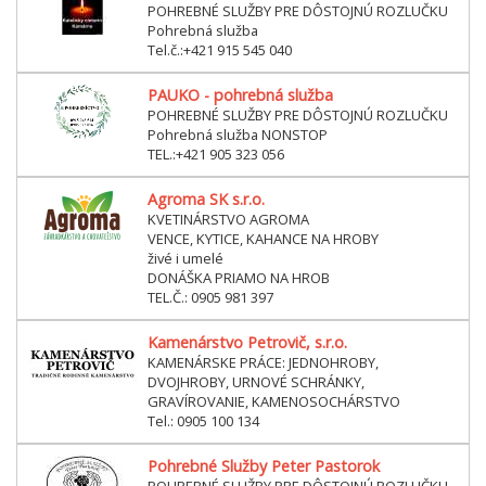
POHREBNÉ SLUŽBY PRE DÔSTOJNÚ ROZLUČKU
Pohrebná služba
Tel.č.:+421 915 545 040
PAUKO - pohrebná služba
POHREBNÉ SLUŽBY PRE DÔSTOJNÚ ROZLUČKU
Pohrebná služba NONSTOP
TEL.:+421 905 323 056
Agroma SK s.r.o.
KVETINÁRSTVO AGROMA
VENCE, KYTICE, KAHANCE NA HROBY
živé i umelé
DONÁŠKA PRIAMO NA HROB
TEL.Č.: 0905 981 397
Kamenárstvo Petrovič, s.r.o.
KAMENÁRSKE PRÁCE: JEDNOHROBY,
DVOJHROBY, URNOVÉ SCHRÁNKY,
GRAVÍROVANIE, KAMENOSOCHÁRSTVO
Tel.: 0905 100 134
Pohrebné Služby Peter Pastorok
POHREBNÉ SLUŽBY PRE DÔSTOJNÚ ROZLUČKU