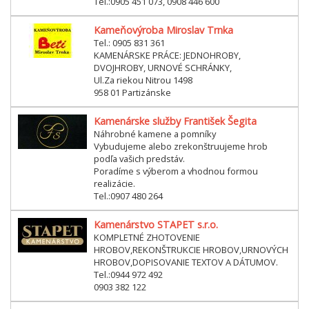
Tel.:0905 451 073, 0908 446 600
Kameňovýroba Miroslav Trnka
Tel.: 0905 831 361
KAMENÁRSKE PRÁCE: JEDNOHROBY,
DVOJHROBY, URNOVÉ SCHRÁNKY,
Ul.Za riekou Nitrou 1498
958 01 Partizánske
Kamenárske služby František Šegita
Náhrobné kamene a pomníky
Vybudujeme alebo zrekonštruujeme hrob
podľa vašich predstáv.
Poradíme s výberom a vhodnou formou
realizácie.
Tel.:0907 480 264
Kamenárstvo STAPET s.r.o.
KOMPLETNÉ ZHOTOVENIE
HROBOV,REKONŠTRUKCIE HROBOV,URNOVÝCH
HROBOV,DOPISOVANIE TEXTOV A DÁTUMOV.
Tel.:0944 972 492
0903 382 122