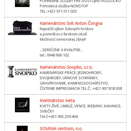
POHREBNÉ SLUŽBY PRE DÔSTOJNÚ ROZLUČKU
Pohrebná služba NONSTOP
TEL.:+421 911 011 020
Kamenárstvo Svit Anton Čongva
Najväčší výber žulových hrobov
a pomníkov v širokom okolí
Možnosť seniorskej zľavy!!
...SERIÓZNE A KVALITNE...
tel.: 0948 906 102
Kamenárstvo-Snopko, s.r.o.
KAMENÁRSKE PRÁCE: JEDNOHROBY,
DVOJHROBY, URNOVÉ SCHRÁNKY,
GRAVÍROVANIE, KAMENOSOCHÁRSTVO,
ČISTENIE IMPREGNÁCIA TEL.Č.: +421 907 818 038
Kvetinárstvo Iveta
KVETY-ŽIVÉ, UMELÉ, VENCE, IKEBANY, KAHANCE,
SVIEČKY
Tel.č:+421 905 259 404
SOMNIA centrum, n.o.