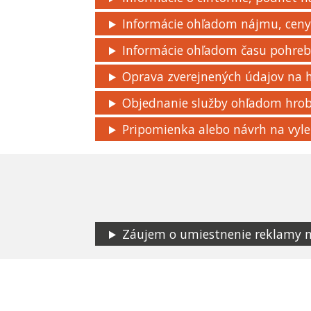
Informácie ohľadom nájmu, ceny,
Informácie ohľadom času pohre
Oprava zverejnených údajov na
Objednanie služby ohľadom hro
Pripomienka alebo návrh na vyle
Záujem o umiestnenie reklamy na