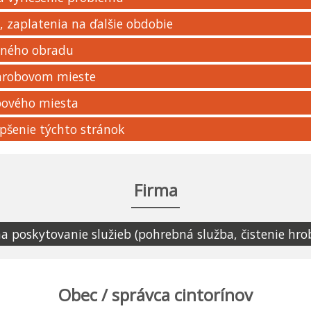
 zaplatenia na ďalšie obdobie
bného obradu
 hrobovom mieste
bového miesta
pšenie týchto stránok
Firma
 poskytovanie služieb (pohrebná služba, čistenie hr
Obec / správca cintorínov