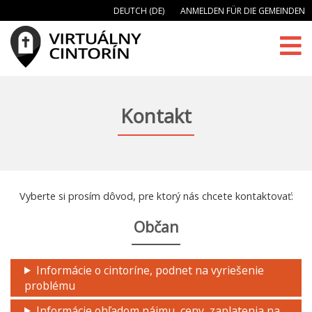
DEUTCH (DE)
ANMELDEN FÜR DIE GEMEINDEN
Kontakt
Vyberte si prosím dôvod, pre ktorý nás chcete kontaktovať:
Občan
Informácie o cintoríne, podnet na vyriešenie
problému
Informácie ohľadom nájmu, ceny, zaplatenia na