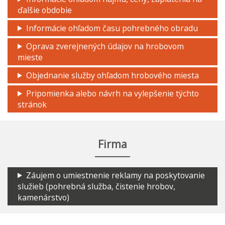
ďalšie obdobie
Informácie ohľadom času pohrebného obradu
Oprava zverejnených údajov na hrobovom
mieste
Objednanie služby ohľadom hrobového miesta
Pripomienka alebo návrh na vylepšenie týchto
stránok
Firma
Záujem o umiestnenie reklamy na poskytovanie
služieb (pohrebná služba, čistenie hrobov,
kamenárstvo)