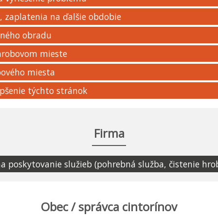
 zaplatenia na ďalšie obdobie
bného obradu
 hrobovom mieste
bového miesta
pšenie týchto stránok
Firma
 poskytovanie služieb (pohrebná služba, čistenie hr
Obec / správca cintorínov