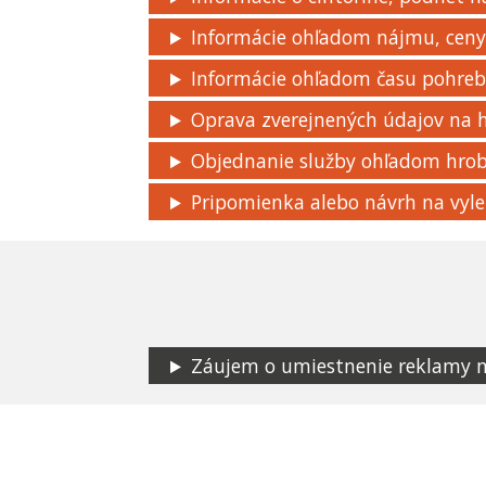
Informácie ohľadom nájmu, ceny,
Informácie ohľadom času pohre
Oprava zverejnených údajov na
Objednanie služby ohľadom hro
Pripomienka alebo návrh na vyle
Záujem o umiestnenie reklamy na