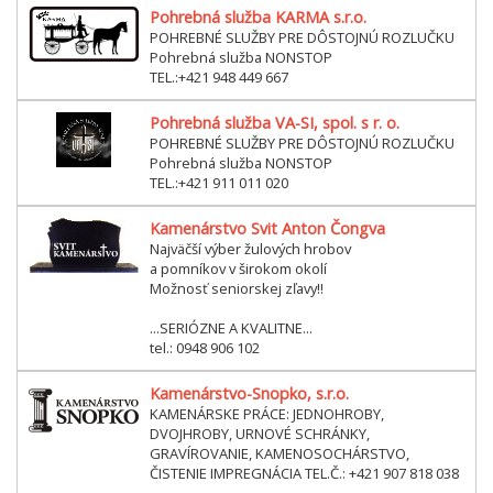
Pohrebná služba KARMA s.r.o.
POHREBNÉ SLUŽBY PRE DÔSTOJNÚ ROZLUČKU
Pohrebná služba NONSTOP
TEL.:+421 948 449 667
Pohrebná služba VA-SI, spol. s r. o.
POHREBNÉ SLUŽBY PRE DÔSTOJNÚ ROZLUČKU
Pohrebná služba NONSTOP
TEL.:+421 911 011 020
Kamenárstvo Svit Anton Čongva
Najväčší výber žulových hrobov
a pomníkov v širokom okolí
Možnosť seniorskej zľavy!!
...SERIÓZNE A KVALITNE...
tel.: 0948 906 102
Kamenárstvo-Snopko, s.r.o.
KAMENÁRSKE PRÁCE: JEDNOHROBY,
DVOJHROBY, URNOVÉ SCHRÁNKY,
GRAVÍROVANIE, KAMENOSOCHÁRSTVO,
ČISTENIE IMPREGNÁCIA TEL.Č.: +421 907 818 038