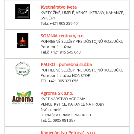
Kvetinárstvo Iveta
KVETY-ŽIVÉ, UMELÉ, VENCE, IKEBANY, KAHANCE,
SVIEČKY
Tel.č:+421 905 259 404
SOMNIA centrum, n.o.
POHREBNÉ SLUŽBY PRE DÔSTOJNÚ ROZLUČKU
Pohrebná služba
Tel.č.:+421 915 545 040
PAUKO - pohrebná služba
POHREBNÉ SLUŽBY PRE DÔSTOJNÚ ROZLUČKU
Pohrebná služba NONSTOP
TEL.:+421 905 323 056
Agroma SK s.r.o.
KVETINÁRSTVO AGROMA
VENCE, KYTICE, KAHANCE NA HROBY
živé i umelé
DONÁŠKA PRIAMO NA HROB
TEL.Č.: 0905 981 397
Kamenárstvo Petrovič, s.r.o.