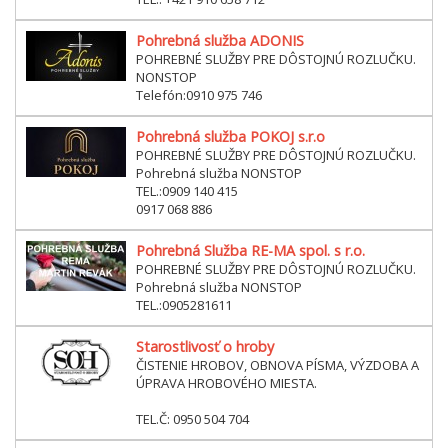
Pohrebná služba ADONIS
POHREBNÉ SLUŽBY PRE DÔSTOJNÚ ROZLUČKU.
NONSTOP
Telefón:0910 975 746
Pohrebná služba POKOJ s.r.o
POHREBNÉ SLUŽBY PRE DÔSTOJNÚ ROZLUČKU.
Pohrebná služba NONSTOP
TEL.:0909 140 415
0917 068 886
Pohrebná Služba RE-MA spol. s r.o.
POHREBNÉ SLUŽBY PRE DÔSTOJNÚ ROZLUČKU.
Pohrebná služba NONSTOP
TEL.:0905281611
Starostlivosť o hroby
ČISTENIE HROBOV, OBNOVA PÍSMA, VÝZDOBA A
ÚPRAVA HROBOVÉHO MIESTA.
TEL.Č: 0950 504 704