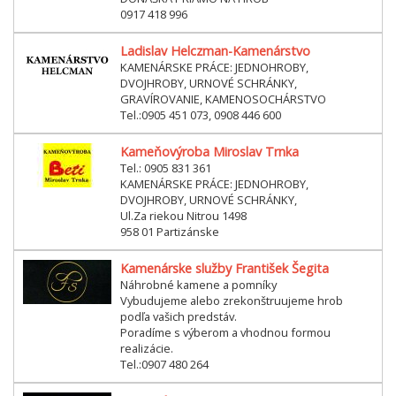
0917 418 996
Ladislav Helczman-Kamenárstvo
KAMENÁRSKE PRÁCE: JEDNOHROBY,
DVOJHROBY, URNOVÉ SCHRÁNKY,
GRAVÍROVANIE, KAMENOSOCHÁRSTVO
Tel.:0905 451 073, 0908 446 600
Kameňovýroba Miroslav Trnka
Tel.: 0905 831 361
KAMENÁRSKE PRÁCE: JEDNOHROBY,
DVOJHROBY, URNOVÉ SCHRÁNKY,
Ul.Za riekou Nitrou 1498
958 01 Partizánske
Kamenárske služby František Šegita
Náhrobné kamene a pomníky
Vybudujeme alebo zrekonštruujeme hrob
podľa vašich predstáv.
Poradíme s výberom a vhodnou formou
realizácie.
Tel.:0907 480 264