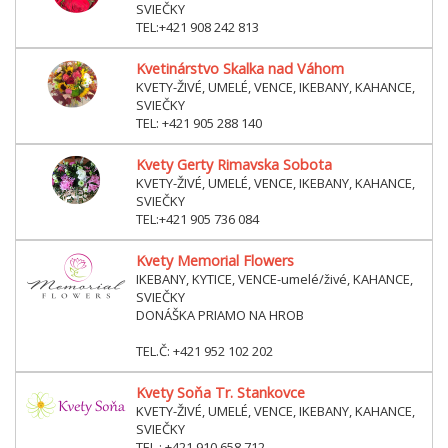
SVIEČKY
TEL:+421 908 242 813
Kvetinárstvo Skalka nad Váhom
KVETY-ŽIVÉ, UMELÉ, VENCE, IKEBANY, KAHANCE,
SVIEČKY
TEL: +421 905 288 140
Kvety Gerty Rimavska Sobota
KVETY-ŽIVÉ, UMELÉ, VENCE, IKEBANY, KAHANCE,
SVIEČKY
TEL:+421 905 736 084
Kvety Memorial Flowers
IKEBANY, KYTICE, VENCE-umelé/živé, KAHANCE,
SVIEČKY
DONÁŠKA PRIAMO NA HROB
TEL.Č: +421 952 102 202
Kvety Soňa Tr. Stankovce
KVETY-ŽIVÉ, UMELÉ, VENCE, IKEBANY, KAHANCE,
SVIEČKY
TEL.: +421 910 658 712