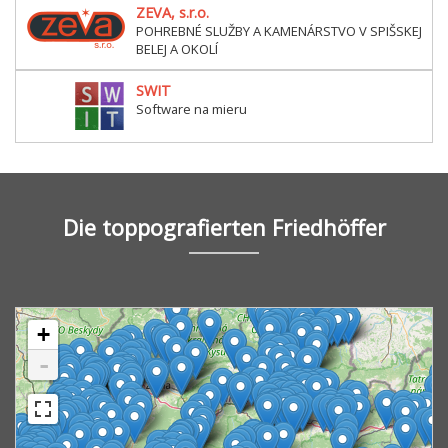
ZEVA, s.r.o.
POHREBNÉ SLUŽBY A KAMENÁRSTVO V SPIŠSKEJ
BELEJ A OKOLÍ
SWIT
Software na mieru
Die toppografierten Friedhöffer
+
-