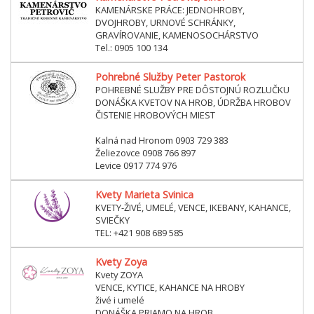
KAMENÁRSKE PRÁCE: JEDNOHROBY,
DVOJHROBY, URNOVÉ SCHRÁNKY,
GRAVÍROVANIE, KAMENOSOCHÁRSTVO
Tel.: 0905 100 134
Pohrebné Služby Peter Pastorok
POHREBNÉ SLUŽBY PRE DÔSTOJNÚ ROZLUČKU
DONÁŠKA KVETOV NA HROB, ÚDRŽBA HROBOV
ČISTENIE HROBOVÝCH MIEST
Kalná nad Hronom 0903 729 383
Želiezovce 0908 766 897
Levice 0917 774 976
Kvety Marieta Svinica
KVETY-ŽIVÉ, UMELÉ, VENCE, IKEBANY, KAHANCE,
SVIEČKY
TEL: +421 908 689 585
Kvety Zoya
Kvety ZOYA
VENCE, KYTICE, KAHANCE NA HROBY
živé i umelé
DONÁŠKA PRIAMO NA HROB