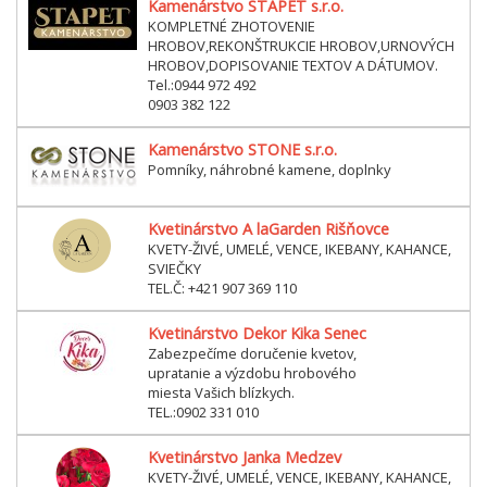
Kamenárstvo STAPET s.r.o.
KOMPLETNÉ ZHOTOVENIE
HROBOV,REKONŠTRUKCIE HROBOV,URNOVÝCH
HROBOV,DOPISOVANIE TEXTOV A DÁTUMOV.
Tel.:0944 972 492
0903 382 122
Kamenárstvo STONE s.r.o.
Pomníky, náhrobné kamene, doplnky
Kvetinárstvo A laGarden Rišňovce
KVETY-ŽIVÉ, UMELÉ, VENCE, IKEBANY, KAHANCE,
SVIEČKY
TEL.Č: +421 907 369 110
Kvetinárstvo Dekor Kika Senec
Zabezpečíme doručenie kvetov,
upratanie a výzdobu hrobového
miesta Vašich blízkych.
TEL.:0902 331 010
Kvetinárstvo Janka Medzev
KVETY-ŽIVÉ, UMELÉ, VENCE, IKEBANY, KAHANCE,