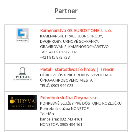
Partner
Kamenárstvo GS-EUROSTONE s. r. o.
KAMENÁRSKE PRÁCE: JEDNOHROBY,
DVOJHROBY, URNOVÉ SCHRÁNKY,
GRAVÍROVANIE, KAMENOSOCHÁRSTVO
Tel.:+421 918 617 007
+421 915 873 738
Pietal - starostlivosť o hroby | Trencin
HĹBKOVÉ ČISTENIE HROBOV, VÝZDOBA A
ÚPRAVA HROBOVÉHO MIESTA.
TEL.Č: 0903 944 023
Pohrebná služba Chryma s.r.o.
POHREBNÉ SLUŽBY PRE DÔSTOJNÚ ROZLUČKU.
Pohrebná služba NONSTOP
Telefón
kancelária: 032 743 4161
NONSTOP: 0905 434 161