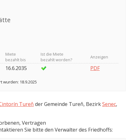
ätte
Miete
Ist die Miete
Anzeigen
bezahlt bis
bezahlt worden?
16.6.2035
PDF
rt wurden: 18.9.2025
Cintorín Tureň
der Gemeinde Tureň, Bezirk
Senec
,
torbenen, Vertragen
aktieren Sie bitte den Verwalter des Friedhoffs: